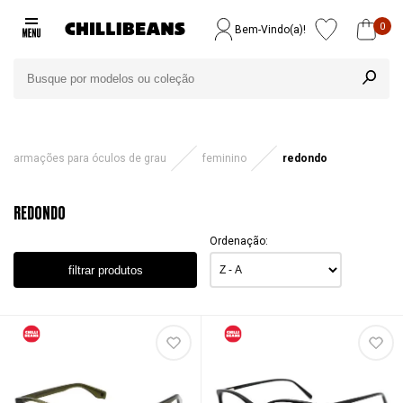
0
Bem-Vindo(a)!
armações para óculos de grau
feminino
redondo
REDONDO
Ordenação:
filtrar produtos