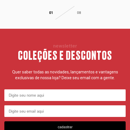
01
08
newsletter
COLEÇÕES E DESCONTOS
Quer saber todas as novidades, lançamentos e vantagens
exclusivas de nossa loja? Deixe seu email com a gente.
cadastrar