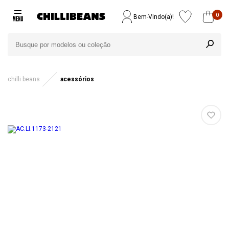
0
Bem-Vindo(a)!
chilli beans
acessórios