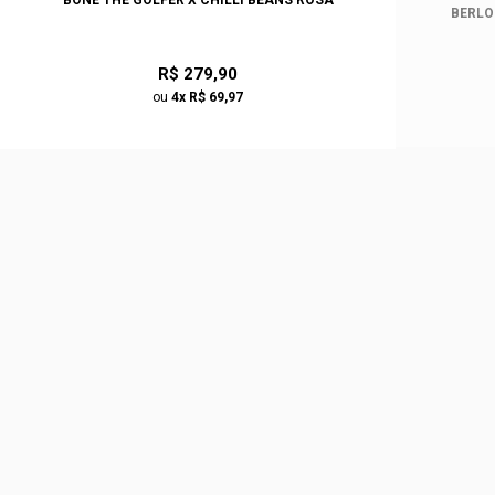
BONÉ THE GOLFER X CHILLI BEANS ROSA
BERLO
R$ 279,90
ou
4x R$ 69,97