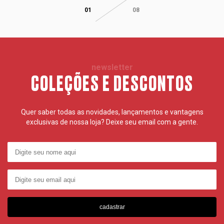
01
08
newsletter
COLEÇÕES E DESCONTOS
Quer saber todas as novidades, lançamentos e vantagens
exclusivas de nossa loja? Deixe seu email com a gente.
cadastrar