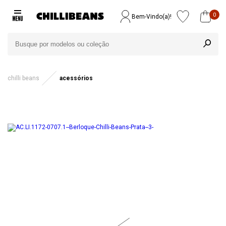
0
Bem-Vindo(a)!
chilli beans
acessórios