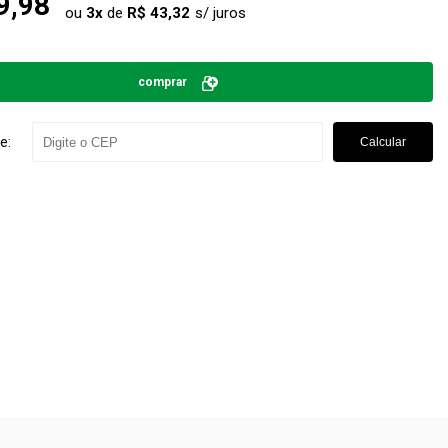
9,98
ou
3
x
de
R$ 43,32
comprar
e:
Calcular