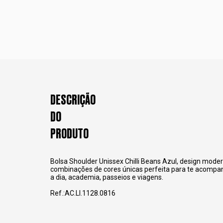
DESCRIÇÃO
DO
PRODUTO
Bolsa Shoulder Unissex Chilli Beans Azul, design mod
combinações de cores únicas perfeita para te acompanh
a dia, academia, passeios e viagens.
Ref.:AC.LI.1128.0816