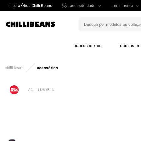
Ir para Ótica Chilli Beans
acessibilidade
atendimento
ÓCULOS DE SOL
ÓCULOS DE
chilli beans
acessórios
AC.LI.1128.0816