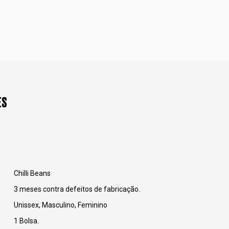
ES
Chilli Beans
3 meses contra defeitos de fabricação.
Unissex, Masculino, Feminino
1 Bolsa.