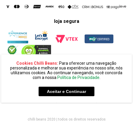
loja segura
Cookies Chilli Beans:
Para oferecer uma navegação
personalizada e melhorar sua experiência no nosso site, nós
utilizamos cookies. Ao continuar navegando, você concorda
com a nossa
Política de Privacidade
.
razão social:
super 25 comércio eletronico de oculos e acessórios
ltda. cnpj: 14.439.371/0002-60
Aceitar e Continuar
endereço:
alameda amazonas, 594, terreo mezanino, alphaville
industrial cep: 06454-070 - barueri - sp
chilli beans 2020 | todos os direitos reservados