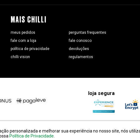
MAIS CHILLI
meus pedidos
perguntas frequentes
fale com a loja
fale conosco
política de privacidade
devoluções
chilli vision
regulamentos
loja segura
ão personalizada e melhorar sua experiência no nosso site, nós utiliz
endereço:
alameda amazonas, 594, terreo mezanino, alphaville
nossa
Política de Privacidade
.