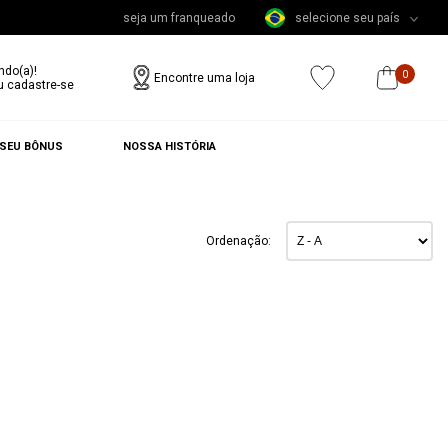
seja um franqueado
selecione seu país
ndo(a)!
0
Encontre uma loja
u cadastre-se
 SEU BÔNUS
NOSSA HISTÓRIA
Ordenação: