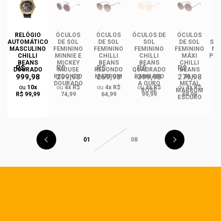
DE
RELÓGIO
ÓCULOS
ÓCULOS
ÓCULOS DE
ÓCULOS
ÓC
INO
AUTOMÁTICO
DE SOL
DE SOL
SOL
DE SOL
SOL
ANS
MASCULINO
FEMININO
FEMININO
FEMININO
FEMININO
MA
NCE
CHILLI
MINNIE E
CHILLI
CHILLI
MÁXI
PLA
CO
BEANS
MICKEY
BEANS
BEANS
CHILLI
R$
R$
R$
R$
R$
DO
DOURADO
MOUSE
REDONDO
QUADRADO
BEANS
999,98
299,98
259,98
399,98
279,98
REDONDO
MARROM
BANHADO
BLK
DOURADO
A OURO
METAL
ou
10x
ou
4x R$
ou
4x R$
ou
4x R$
ou
4x R$
ROSÉ
MARROM
R$ 99,99
74,99
64,99
99,99
69,99
ESCURO
01
08