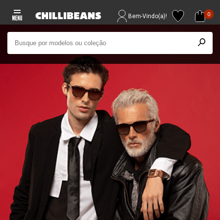
0
Bem-Vindo(a)!