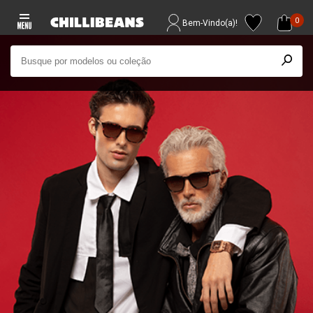
0
Bem-Vindo(a)!