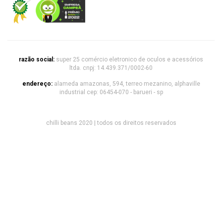
razão social:
super 25 comércio eletronico de oculos e acessórios
ltda. cnpj: 14.439.371/0002-60
endereço:
alameda amazonas, 594, terreo mezanino, alphaville
industrial cep: 06454-070 - barueri - sp
chilli beans 2020 | todos os direitos reservados