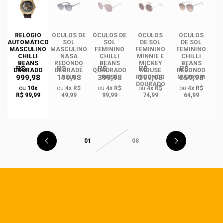
DE
RELÓGIO
ÓCULOS DE
ÓCULOS DE
ÓCULOS
ÓCULOS
ÓC
TIL
AUTOMÁTICO
SOL
SOL
DE SOL
DE SOL
NO
MASCULINO
MASCULINO
FEMININO
FEMININO
FEMININO
F
ION
CHILLI
NASA
CHILLI
MINNIE E
CHILLI
BEANS
REDONDO
BEANS
MICKEY
BEANS
R$
R$
R$
R$
R$
DOURADO
DEGRADÊ
QUADRADO
MOUSE
REDONDO
Q
999,98
199,98
399,98
299,98
259,98
AZUL
ROSÉ
REDONDO
MARROM
B
DOURADO
ou
10x
ou
4x R$
ou
4x R$
ou
4x R$
ou
4x R$
R$ 99,99
49,99
99,99
74,99
64,99
01
08