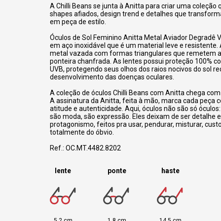
A Chilli Beans se junta à Anitta para criar uma coleção 
shapes afiados, design trend e detalhes que transfo
em peça de estilo.
Óculos de Sol Feminino Anitta Metal Aviador Degradê 
em aço inoxidável que é um material leve e resistente.
metal vazada com formas triangulares que remetem a
ponteira chanfrada.
As lentes possui proteção 100% co
UVB, protegendo seus olhos dos raios nocivos do sol re
desenvolvimento das doenças oculares.
A coleção de óculos Chilli Beans com Anitta chega com 
A assinatura da Anitta, feita à mão, marca cada peça
atitude e autenticidade. Aqui, óculos não são só óculos:
são moda, são expressão. Eles deixam de ser detalhe
protagonismo, feitos pra usar, pendurar, misturar, cust
totalmente do óbvio.
Ref.: OC.MT.4482.8202
lente
ponte
haste
5,2 cm
1,8 cm
14,5 cm