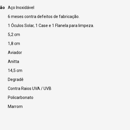
ção
Aço Inoxidável
6 meses contra defeitos de fabricação.
1 Óculos Solar, 1 Case e 1 Flanela para limpeza.
5,2 cm
1,8 cm
Aviador
Anitta
14,5 cm
Degradê
Contra Raios UVA / UVB
Policarbonato
Marrom