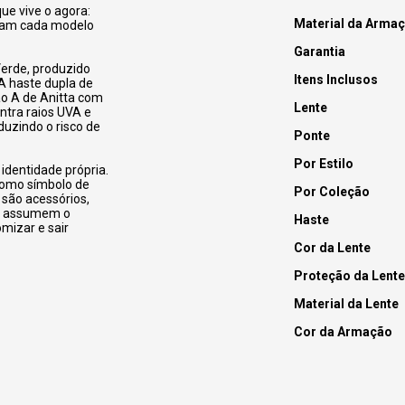
que vive o agora:
Material da Arma
rmam cada modelo
Garantia
Verde, produzido
Itens Inclusos
 A haste dupla de
o A de Anitta com
Lente
ntra raios UVA e
duzindo o risco de
Ponte
Por Estilo
identidade própria.
 como símbolo de
Por Coleção
 são acessórios,
 e assumem o
Haste
omizar e sair
Cor da Lente
Proteção da Lente
Material da Lente
Cor da Armação