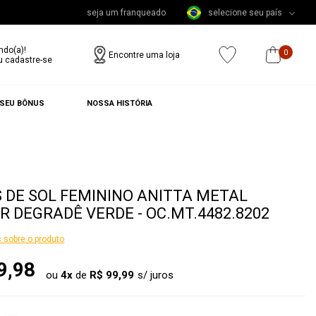
seja um franqueado
selecione seu país
ndo(a)!
0
Encontre uma loja
u cadastre-se
 SEU BÔNUS
NOSSA HISTÓRIA
 DE SOL FEMININO ANITTA METAL
R DEGRADÊ VERDE - OC.MT.4482.8202
 sobre o produto
9,98
ou
4
x
de
R$ 99,99