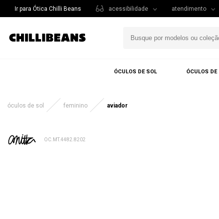
Ir para Ótica Chilli Beans
acessibilidade
atendimento
ÓCULOS DE SOL
ÓCULOS DE
óculos de sol
feminino
aviador
OC.MT.4482.8202