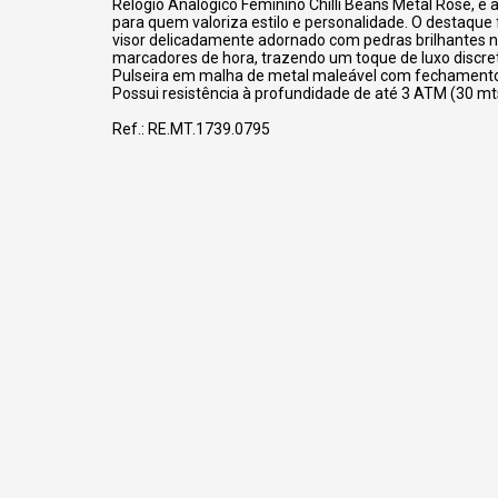
Relógio Analógico Feminino Chilli Beans Metal Rosé, é a
para quem valoriza estilo e personalidade. O destaque 
visor delicadamente adornado com pedras brilhantes n
marcadores de hora, trazendo um toque de luxo discre
Pulseira em malha de metal maleável com fechamento
Possui resistência à profundidade de até 3 ATM (30 mt
Ref.: RE.MT.1739.0795