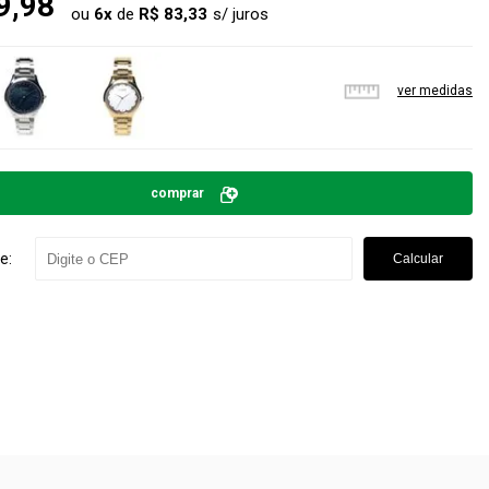
9,98
ou
6
x
de
R$ 83,33
ver medidas
comprar
e:
Calcular