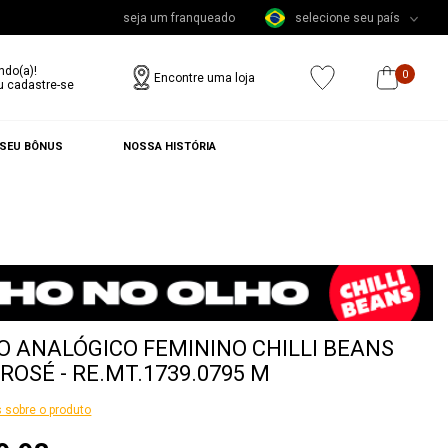
seja um franqueado
selecione seu país
ndo(a)!
0
Encontre uma loja
u cadastre-se
 SEU BÔNUS
NOSSA HISTÓRIA
O ANALÓGICO FEMININO CHILLI BEANS
ROSÉ - RE.MT.1739.0795 M
 sobre o produto