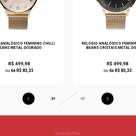
 ANALÓGICO FEMININO CHILLI
RELÓGIO ANALÓGICO FEMININ
EANS METAL DOURADO
BEANS CRISTAIS METAL D
R$ 499,98
R$ 499,98
ou
6x R$ 83,33
ou
6x R$ 83,33
01
08
newsletter