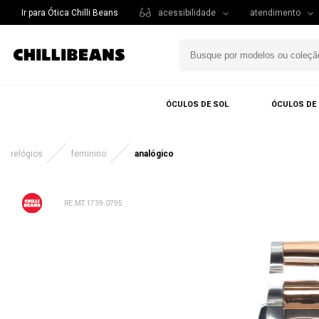
Ir para Ótica Chilli Beans
acessibilidade
atendimento
ÓCULOS DE SOL
ÓCULOS DE
relógios
feminino
analógico
RE.MT.1739.0795