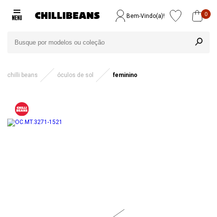
0
Bem-Vindo(a)!
chilli beans
óculos de sol
feminino