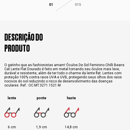
01
015
DESCRIÇÃO DO
PRODUTO
O gatinho que as fashionistas amam! Óculos De Sol Feminino Chilli Beans
Cat Lente Flat Dourado é feito em metal tornando seu óculos mais leve,
durável e resistente, além de ter todo o charme da lente flat. Lentes com
proteção 100% contra raios UVA e UVB, protegendo seus olhos dos raios
nocivos do sol reduzindo o risco de desenvolvimento das doenças
oculares. Ref.: OC.MT.3271.1521 M
lente
ponte
haste
6 cm
1,9 cm
14,8 cm