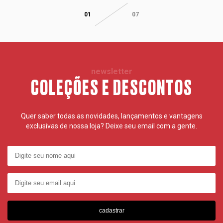
01
07
newsletter
COLEÇÕES E DESCONTOS
Quer saber todas as novidades, lançamentos e vantagens
exclusivas de nossa loja? Deixe seu email com a gente.
cadastrar