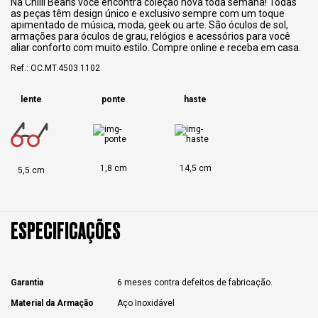
Na Chilli Beans você encontra coleção nova toda semana! Todas
as peças têm design único e exclusivo sempre com um toque
apimentado de música, moda, geek ou arte. São óculos de sol,
armações para óculos de grau, relógios e acessórios para você
aliar conforto com muito estilo. Compre online e receba em casa.
Ref.: OC.MT.4503.1102
lente
ponte
haste
1,8 cm
14,5 cm
5,5 cm
ESPECIFICAÇÕES
Garantia
6 meses contra defeitos de fabricação.
Material da Armação
Aço Inoxidável