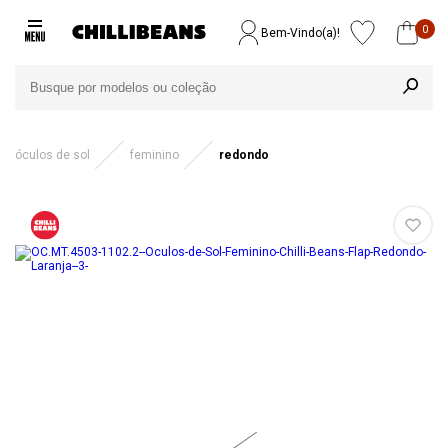
0
Bem-Vindo(a)!
óculos de sol
feminino
redondo