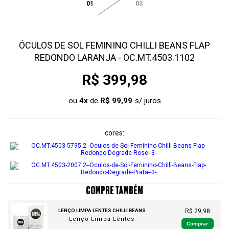
01
03
ÓCULOS DE SOL FEMININO CHILLI BEANS FLAP
REDONDO LARANJA - OC.MT.4503.1102
R$ 399,98
ou
4
x
de
R$ 99,99
cores
COMPRE TAMBÉM
LENÇO LIMPA LENTES CHILLI BEANS
R$ 29,98
Lenço Limpa Lentes
Comprar