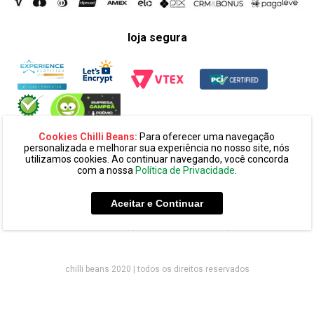
loja segura
Cookies Chilli Beans:
Para oferecer uma navegação
personalizada e melhorar sua experiência no nosso site, nós
utilizamos cookies. Ao continuar navegando, você concorda
com a nossa
Política de Privacidade
.
razão social:
super 25 comércio eletronico de oculos e acessórios
ltda. cnpj: 14.439.371/0002-60
Aceitar e Continuar
endereço:
alameda amazonas, 594, terreo mezanino, alphaville
industrial cep: 06454-070 - barueri - sp
chilli beans 2020 | todos os direitos reservados