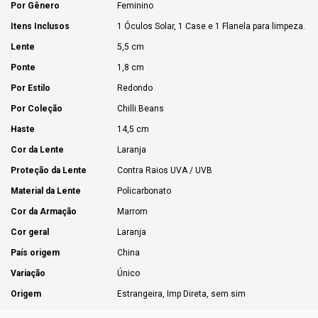
Por Gênero
Feminino
Itens Inclusos
1 Óculos Solar, 1 Case e 1 Flanela para limpeza.
Lente
5,5 cm
Ponte
1,8 cm
Por Estilo
Redondo
Por Coleção
Chilli Beans
Haste
14,5 cm
Cor da Lente
Laranja
Proteção da Lente
Contra Raios UVA / UVB
Material da Lente
Policarbonato
Cor da Armação
Marrom
Cor geral
Laranja
País origem
China
Variação
Único
Origem
Estrangeira, Imp Direta, sem sim