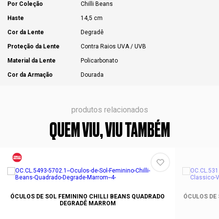
Por Coleção
Chilli Beans
Haste
14,5 cm
Cor da Lente
Degradê
Proteção da Lente
Contra Raios UVA / UVB
Material da Lente
Policarbonato
Cor da Armação
Dourada
produtos relacionados
QUEM VIU, VIU TAMBÉM
ÓCULOS DE SOL FEMININO CHILLI BEANS QUADRADO
ÓCULOS DE 
DEGRADÊ MARROM