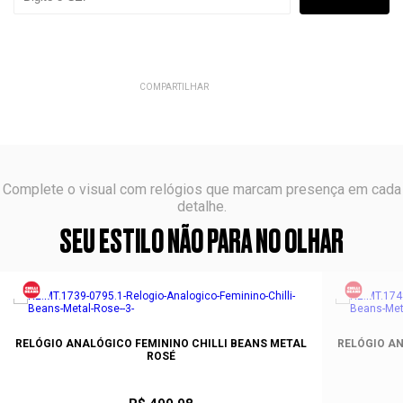
COMPARTILHAR
Complete o visual com relógios que marcam presença em cada
detalhe.
SEU ESTILO NÃO PARA NO OLHAR
RELÓGIO ANALÓGICO FEMININO CHILLI BEANS METAL
RELÓGIO AN
ROSÉ