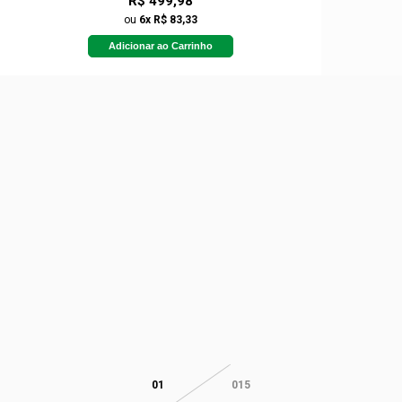
R$ 499,98
ou
6x R$ 83,33
Adicionar ao Carrinho
01
015