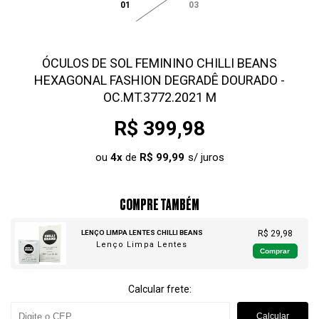
01
03
ÓCULOS DE SOL FEMININO CHILLI BEANS
HEXAGONAL FASHION DEGRADÊ DOURADO -
OC.MT.3772.2021 M
R$ 399,98
ou
4
x
de
R$ 99,99
COMPRE TAMBÉM
LENÇO LIMPA LENTES CHILLI BEANS
R$ 29,98
Lenço Limpa Lentes
Comprar
Calcular frete:
Calcular