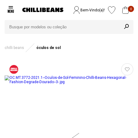
0
Bem-Vindo(a)!
chilli beans
óculos de sol