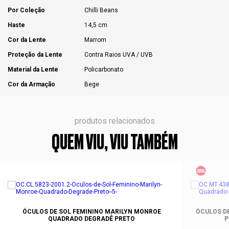
Por Coleção
Chilli Beans
Haste
14,5 cm
Cor da Lente
Marrom
Proteção da Lente
Contra Raios UVA / UVB
Material da Lente
Policarbonato
Cor da Armação
Bege
produtos relacionados
QUEM VIU, VIU TAMBÉM
ÓCULOS DE SOL FEMININO MARILYN MONROE
ÓCULOS DE
QUADRADO DEGRADÊ PRETO
P