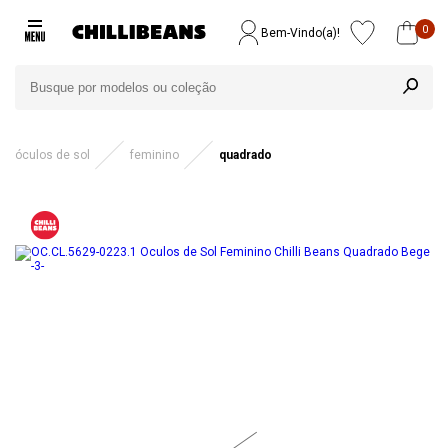
0
Bem-Vindo(a)!
óculos de sol
feminino
quadrado