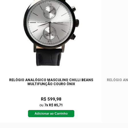
RELÓGIO ANALÓGICO MASCULINO CHILLI BEANS
RELÓGIO AN
MULTIFUNÇÃO COURO ÔNIX
R$ 599,98
ou
7x R$ 85,71
Adicionar ao Carrinho