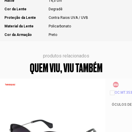
Haste
14,5 cm
Cor da Lente
Degradê
Proteção da Lente
Contra Raios UVA / UVB
Material da Lente
Policarbonato
Cor da Armação
Preto
produtos relacionados
QUEM VIU, VIU TAMBÉM
ÓCULOS DE