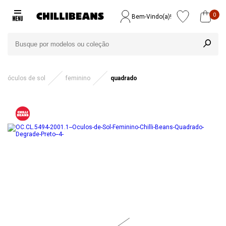
0
Bem-Vindo(a)!
óculos de sol
feminino
quadrado