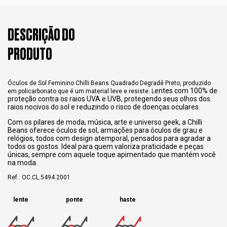
DESCRIÇÃO DO
PRODUTO
Óculos de Sol Feminino Chilli Beans Quadrado Degradê Preto, produzido
entes com 100% de
em policarbonato que é um material leve e resiste. L
proteção contra os raios UVA e UVB, protegendo seus olhos dos
raios nocivos do sol e reduzindo o risco de doenças oculares.
Com os pilares de moda, música, arte e universo geek, a Chilli
Beans oferece óculos de sol, armações para óculos de grau e
relógios, todos com design atemporal, pensados para agradar a
todos os gostos. Ideal para quem valoriza praticidade e peças
únicas, sempre com aquele toque apimentado que mantém você
na moda.
Ref.: OC.CL.5494.2001
lente
ponte
haste