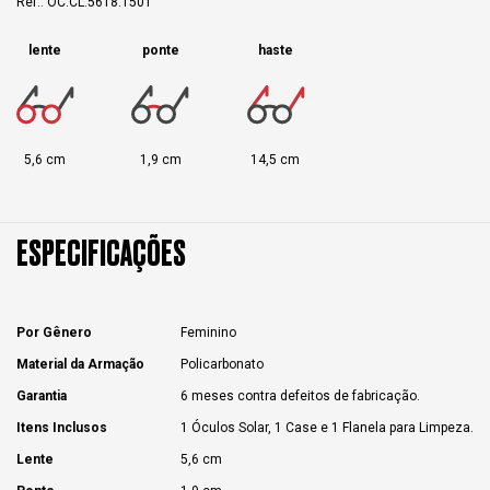
Ref.: OC.CL.5618.1501
lente
ponte
haste
5,6 cm
1,9 cm
14,5 cm
ESPECIFICAÇÕES
Por Gênero
Feminino
Material da Armação
Policarbonato
Garantia
6 meses contra defeitos de fabricação.
Itens Inclusos
1 Óculos Solar, 1 Case e 1 Flanela para Limpeza.
Lente
5,6 cm