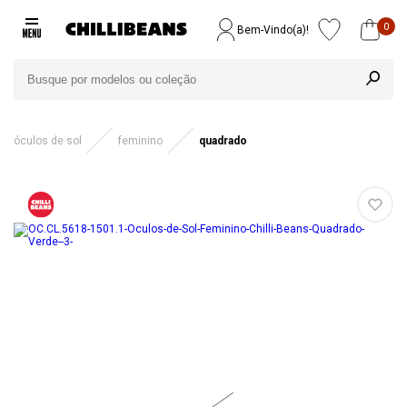
0
Bem-Vindo(a)!
óculos de sol
feminino
quadrado