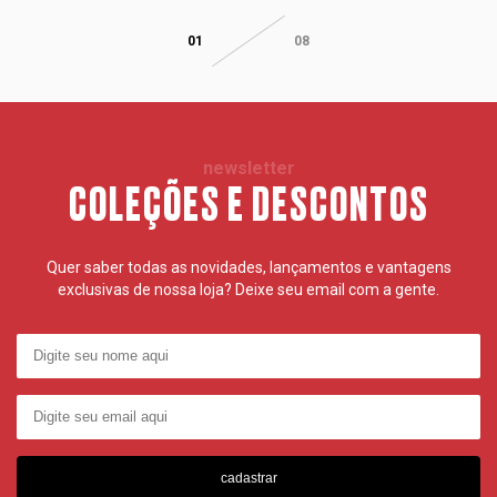
01
08
newsletter
COLEÇÕES E DESCONTOS
Quer saber todas as novidades, lançamentos e vantagens
exclusivas de nossa loja? Deixe seu email com a gente.
cadastrar