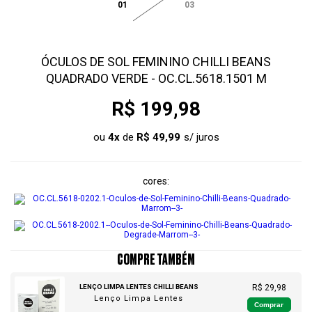
01
03
ÓCULOS DE SOL FEMININO CHILLI BEANS
QUADRADO VERDE - OC.CL.5618.1501 M
R$ 199,98
ou
4
x
de
R$ 49,99
cores
COMPRE TAMBÉM
LENÇO LIMPA LENTES CHILLI BEANS
R$ 29,98
Lenço Limpa Lentes
Comprar