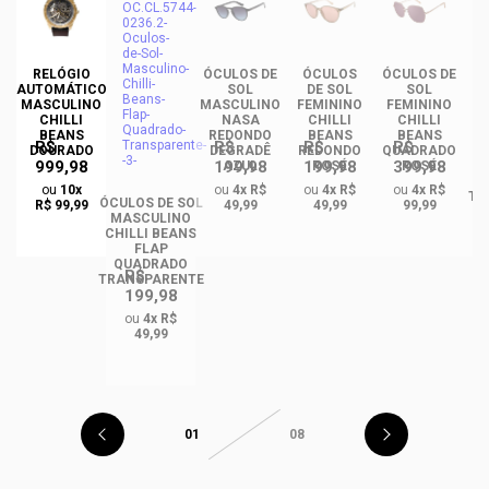
RELÓGIO
ÓCULOS DE
ÓCULOS
ÓCULOS DE
ÓC
AUTOMÁTICO
SOL
DE SOL
SOL
MASCULINO
MASCULINO
FEMININO
FEMININO
U
CHILLI
NASA
CHILLI
CHILLI
BEANS
REDONDO
BEANS
BEANS
R$
R$
R$
R$
DOURADO
DEGRADÊ
REDONDO
QUADRADO
999,98
199,98
199,98
399,98
O
AZUL
ROSÉ
ROSÉ
R
ou
10x
ou
4x R$
ou
4x R$
ou
4x R$
TA
ÓCULOS DE SOL
R$ 99,99
49,99
49,99
99,99
MASCULINO
CHILLI BEANS
FLAP
QUADRADO
R$
TRANSPARENTE
199,98
ou
4x R$
49,99
01
08