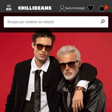
0
Bem-Vindo(a)!