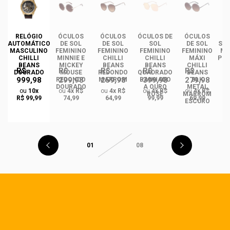
DE
RELÓGIO
ÓCULOS
ÓCULOS
ÓCULOS DE
ÓCULOS
ÓC
INO
AUTOMÁTICO
DE SOL
DE SOL
SOL
DE SOL
SOL
ANS
MASCULINO
FEMININO
FEMININO
FEMININO
FEMININO
MA
NCE
CHILLI
MINNIE E
CHILLI
CHILLI
MÁXI
PLA
CO
BEANS
MICKEY
BEANS
BEANS
CHILLI
R$
R$
R$
R$
R$
DO
DOURADO
MOUSE
REDONDO
QUADRADO
BEANS
999,98
299,98
259,98
399,98
279,98
REDONDO
MARROM
BANHADO
BLK
DOURADO
A OURO
METAL
ou
10x
ou
4x R$
ou
4x R$
ou
4x R$
ou
4x R$
ROSÉ
MARROM
R$ 99,99
74,99
64,99
99,99
69,99
ESCURO
01
08