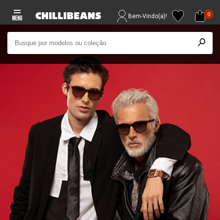
0
Bem-Vindo(a)!