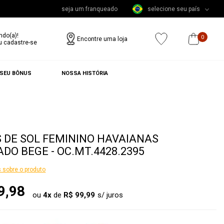
seja um franqueado
selecione seu país
ndo(a)!
0
Encontre uma loja
u cadastre-se
 SEU BÔNUS
NOSSA HISTÓRIA
 DE SOL FEMININO HAVAIANAS
DO BEGE - OC.MT.4428.2395
 sobre o produto
9,98
ou
4
x
de
R$ 99,99