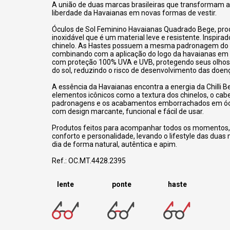
A união de duas marcas brasileiras que transformam a 
liberdade da Havaianas em novas formas de vestir.
Óculos de Sol Feminino Havaianas Quadrado Bege, pr
inoxidável que é um material leve e resistente. Inspira
chinelo. As Hastes possuem a mesma padronagem do 
combinando com a aplicação do logo da havaianas em a
com proteção 100% UVA e UVB, protegendo seus olhos 
do sol, reduzindo o risco de desenvolvimento das doen
A essência da Havaianas encontra a energia da Chilli B
elementos icônicos como a textura dos chinelos, o cabe
padronagens e os acabamentos emborrachados em ócu
com design marcante, funcional e fácil de usar.
Produtos feitos para acompanhar todos os momentos,
conforto e personalidade, levando o lifestyle das duas 
dia de forma natural, autêntica e apim.
Ref.: OC.MT.4428.2395
lente
ponte
haste