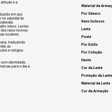
atitude e a
Material da Arma
Por Gênero
oduzido em aço
do no cabedal do
Itens Inclusos
cabedal,
lto relevo. Lentes
Lente
dos raios nocivos
ças oculares.
Ponte
eans, traduzindo
Por Estilo
dal, as
los e relógios
Por Coleção
Haste
 com identidade,
marcas para o dia a
Cor da Lente
Proteção da Lente
Material da Lente
Cor da Armação