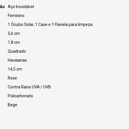
ção
Aço Inoxidável
Feminino
1 Óculos Solar, 1 Case e 1 Flanela para limpeza.
5,6 cm
1,8 cm
Quadrado
Havaianas
14,5 cm
Rose
Contra Raios UVA / UVB
Policarbonato
Bege