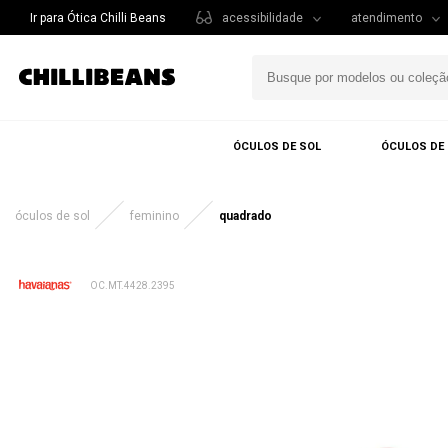
Ir para Ótica Chilli Beans
acessibilidade
atendimento
ÓCULOS DE SOL
ÓCULOS DE
óculos de sol
feminino
quadrado
OC.MT.4428.2395