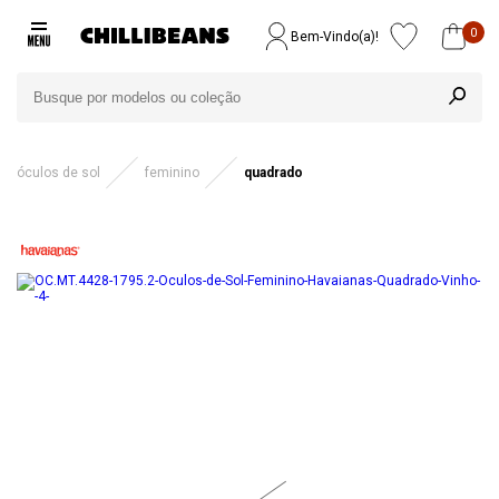
0
Bem-Vindo(a)!
óculos de sol
feminino
quadrado