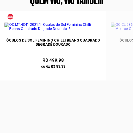
QUEM VIU, VIU TAMBÉM
ÓCULOS DE SOL FEMININO CHILLI BEANS QUADRADO
ÓCULOS
DEGRADÊ DOURADO
R$ 499,98
ou
6x R$ 83,33