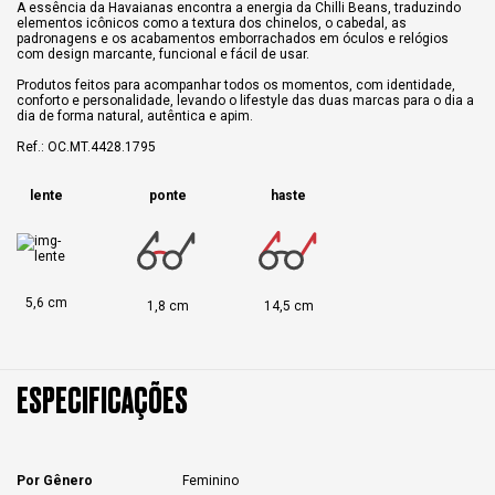
A essência da Havaianas encontra a energia da Chilli Beans, traduzindo
elementos icônicos como a textura dos chinelos, o cabedal, as
padronagens e os acabamentos emborrachados em óculos e relógios
com design marcante, funcional e fácil de usar.
Produtos feitos para acompanhar todos os momentos, com identidade,
conforto e personalidade, levando o lifestyle das duas marcas para o dia a
dia de forma natural, autêntica e apim.
Ref.: OC.MT.4428.1795
lente
ponte
haste
5,6 cm
1,8 cm
14,5 cm
ESPECIFICAÇÕES
Por Gênero
Feminino