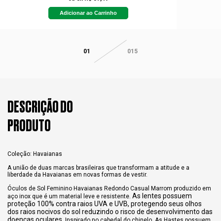
Adicionar ao Carrinho
01
015
DESCRIÇÃO DO
PRODUTO
Coleção: Havaianas
A união de duas marcas brasileiras que transformam a atitude e a
liberdade da Havaianas em novas formas de vestir.
Óculos de Sol Feminino Havaianas Redondo Casual Marrom produzido em
As lentes possuem
aço inox que é um material leve e resistente.
proteção 100% contra raios UVA e UVB, protegendo seus olhos
dos raios nocivos do sol reduzindo o risco de desenvolvimento das
doenças oculares.
Inspirado no cabedal do chinelo. As Hastes possuem