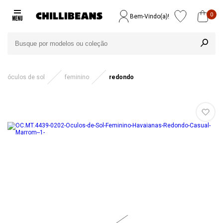
0
Bem-Vindo(a)!
óculos de sol
feminino
redondo