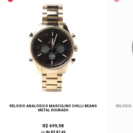
RELÓGIO ANALÓGICO MASCULINO CHILLI BEANS
RELÓGIO
METAL DOURADO
R$ 699,98
ou
8x R$ 87,49