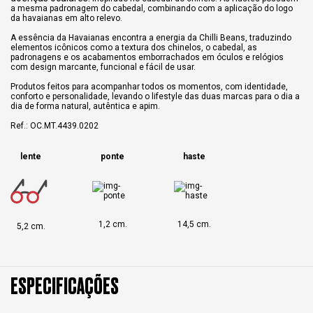
a mesma padronagem do cabedal, combinando com a aplicação do logo
da havaianas em alto relevo.
A essência da Havaianas encontra a energia da Chilli Beans, traduzindo
elementos icônicos como a textura dos chinelos, o cabedal, as
padronagens e os acabamentos emborrachados em óculos e relógios
com design marcante, funcional e fácil de usar.
Produtos feitos para acompanhar todos os momentos, com identidade,
conforto e personalidade, levando o lifestyle das duas marcas para o dia a
dia de forma natural, autêntica e apim.
Ref.: OC.MT.4439.0202
lente
ponte
haste
1,2 cm.
14,5 cm.
5,2 cm.
ESPECIFICAÇÕES