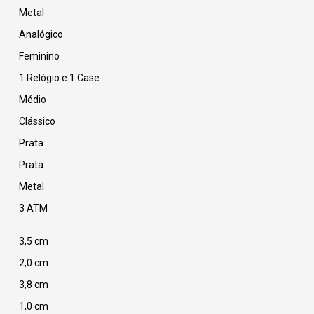
Metal
Analógico
Feminino
1 Relógio e 1 Case.
Médio
Clássico
Prata
Prata
Metal
3 ATM
3,5 cm
2,0 cm
3,8 cm
1,0 cm