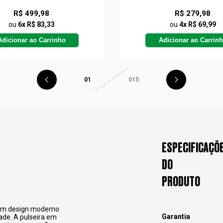
R$ 499,98
R$ 279,98
ou
6x R$ 83,33
ou
4x R$ 69,99
Adicionar ao Carrinho
Adicionar ao Carrin
01
015
ESPECIFICAÇÕ
DO
PRODUTO
m design moderno
Garantia
ade. A pulseira em