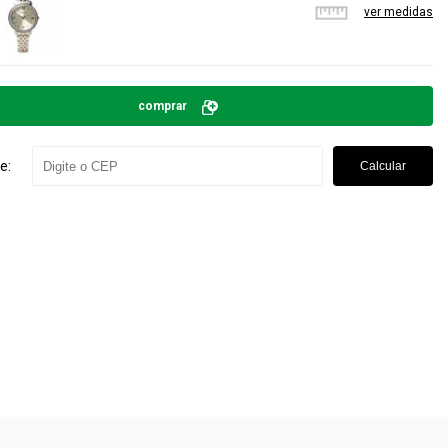
ver medidas
comprar
e:
Calcular