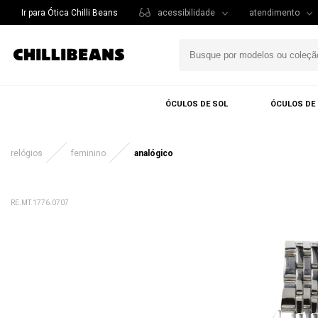
Ir para Ótica Chilli Beans
acessibilidade
atendimento
ÓCULOS DE SOL
ÓCULOS DE
relógios
feminino
analógico
RE.MT.1776.0707