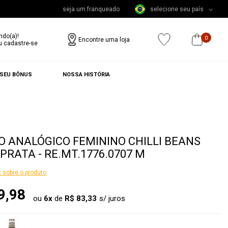
seja um franqueado
selecione seu país
ndo(a)!
0
Encontre uma loja
u cadastre-se
 SEU BÔNUS
NOSSA HISTÓRIA
O ANALÓGICO FEMININO CHILLI BEANS
PRATA - RE.MT.1776.0707 M
 sobre o produto
9,98
ou
6
x
de
R$ 83,33