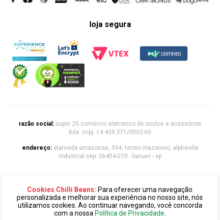
loja segura
razão social:
super 25 comércio eletronico de oculos e acessórios
ltda. cnpj: 14.439.371/0002-60
endereço:
alameda amazonas, 594, terreo mezanino, alphaville
industrial cep: 06454-070 - barueri - sp
chilli beans 2020 | todos os direitos reservados
Cookies Chilli Beans:
Para oferecer uma navegação
personalizada e melhorar sua experiência no nosso site, nós
utilizamos cookies. Ao continuar navegando, você concorda
com a nossa
Política de Privacidade
.