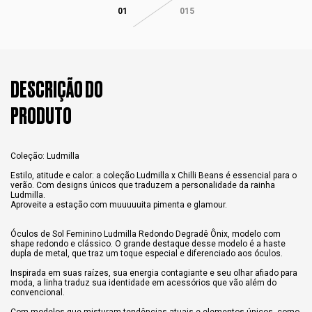
01
015
DESCRIÇÃO DO
PRODUTO
Coleção: Ludmilla
Estilo, atitude e calor: a coleção Ludmilla x Chilli Beans é essencial para o
verão. Com designs únicos que traduzem a personalidade da rainha
Ludmilla.
Aproveite a estação com muuuuuita pimenta e glamour.
Óculos de Sol Feminino Ludmilla Redondo Degradê Ônix, modelo com
shape redondo e clássico. O grande destaque desse modelo é a haste
dupla de metal, que traz um toque especial e diferenciado aos óculos.
Inspirada em suas raízes, sua energia contagiante e seu olhar afiado para
moda, a linha traduz sua identidade em acessórios que vão além do
convencional.
Com modelos que misturam tendências atuais e elementos únicos, como