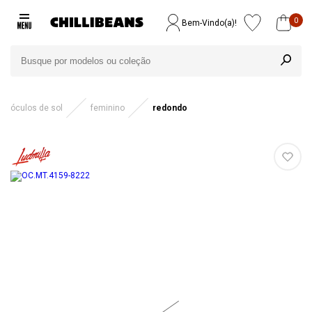
0
Bem-Vindo(a)!
óculos de sol
feminino
redondo