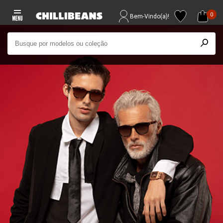
0
Bem-Vindo(a)!