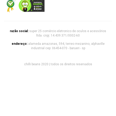
razão social:
super 25 comércio eletronico de oculos e acessórios
ltda. cnpj: 14.439.371/0002-60
endereço:
alameda amazonas, 594, terreo mezanino, alphaville
industrial cep: 06454-070 - barueri - sp
chilli beans 2020 | todos os direitos reservados