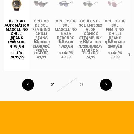
RELÓGIO
ÓCULOS
ÓCULOS DE
ÓCULOS DE
ÓCULOS DE
ÓC
AUTOMÁTICO
DE SOL
SOL
SOL UNISSEX
SOL
MASCULINO
FEMININO
MASCULINO
ALOK
FEMININO
U
CHILLI
CHILLI
NASA
ICÔNICO
CHILLI
BEANS
BEANS
REDONDO
STEAMPUNK
BEANS
R$
R$
R$
R$
R$
DOURADO
REDONDO
DEGRADÊ
2.0 DIA DOS
QUADRADO
999,98
199,98
199,98
299,98
399,98
O
DEGRADÊ
AZUL
NAMORADOS
ROSÉ
R
PRETO
MARROM
ou
10x
ou
4x R$
ou
4x R$
ou
4x R$
ou
4x R$
TA
R$ 99,99
49,99
49,99
74,99
99,99
01
08