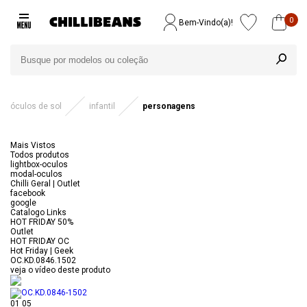
0
Bem-Vindo(a)!
óculos de sol
infantil
personagens
Mais Vistos
Todos produtos
lightbox-oculos
modal-oculos
Chilli Geral | Outlet
facebook
google
Catalogo Links
HOT FRIDAY 50%
Outlet
HOT FRIDAY OC
Hot Friday | Geek
OC.KD.0846.1502
veja o vídeo deste produto
01
05