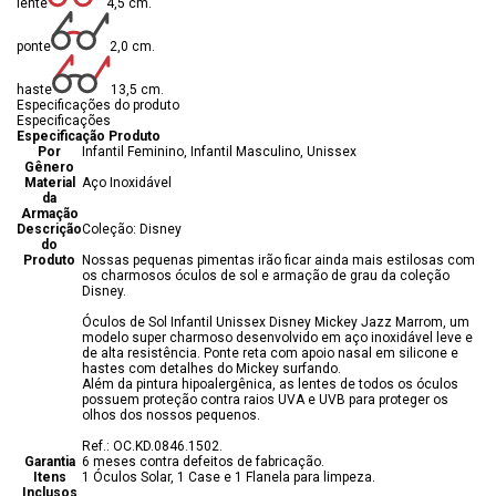
lente
4,5 cm.
ponte
2,0 cm.
haste
13,5 cm.
Especificações do produto
Especificações
Especificação Produto
Por
Infantil Feminino, Infantil Masculino, Unissex
Gênero
Material
Aço Inoxidável
da
Armação
Descrição
Coleção: Disney
do
Produto
Nossas pequenas pimentas irão ficar ainda mais estilosas com
os charmosos óculos de sol e armação de grau da coleção
Disney.
Óculos de Sol Infantil Unissex Disney Mickey Jazz Marrom, um
modelo super charmoso desenvolvido em aço inoxidável leve e
de alta resistência. Ponte reta com apoio nasal em silicone e
hastes com detalhes do Mickey surfando.
Além da pintura hipoalergênica, as lentes de todos os óculos
possuem proteção contra raios UVA e UVB para proteger os
olhos dos nossos pequenos.
Ref.: OC.KD.0846.1502.
Garantia
6 meses contra defeitos de fabricação.
Itens
1 Óculos Solar, 1 Case e 1 Flanela para limpeza.
Inclusos