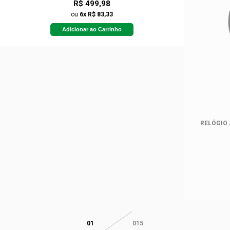
R$ 499,98
ou
6x R$ 83,33
Adicionar ao Carrinho
RELÓGIO
01
015