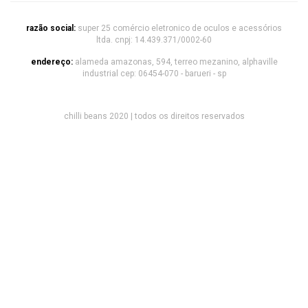
razão social:
super 25 comércio eletronico de oculos e acessórios
ltda. cnpj: 14.439.371/0002-60
endereço:
alameda amazonas, 594, terreo mezanino, alphaville
industrial cep: 06454-070 - barueri - sp
chilli beans 2020 | todos os direitos reservados