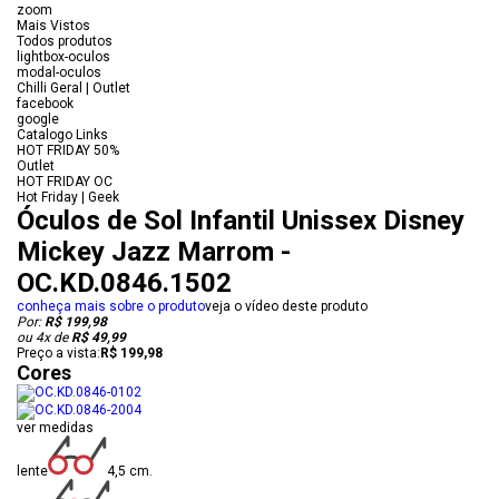
zoom
Mais Vistos
Todos produtos
lightbox-oculos
modal-oculos
Chilli Geral | Outlet
facebook
google
Catalogo Links
HOT FRIDAY 50%
Outlet
HOT FRIDAY OC
Hot Friday | Geek
Óculos de Sol Infantil Unissex Disney
Mickey Jazz Marrom -
OC.KD.0846.1502
conheça mais sobre o produto
veja o vídeo deste produto
Por:
R$ 199,98
ou
4
x
de
R$ 49,99
Preço a vista:
R$ 199,98
Cores
ver medidas
lente
4,5 cm.