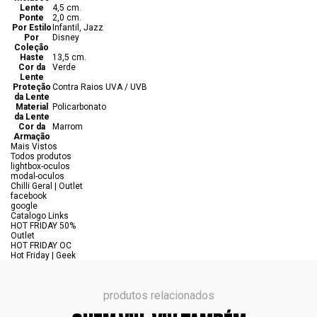
Lente
4,5 cm.
Ponte
2,0 cm.
Por Estilo
Infantil, Jazz
Por
Disney
Coleção
Haste
13,5 cm.
Cor da
Verde
Lente
Proteção
Contra Raios UVA / UVB
da Lente
Material
Policarbonato
da Lente
Cor da
Marrom
Armação
Mais Vistos
Todos produtos
lightbox-oculos
modal-oculos
Chilli Geral | Outlet
facebook
google
Catalogo Links
HOT FRIDAY 50%
Outlet
HOT FRIDAY OC
Hot Friday | Geek
produtos relacionados