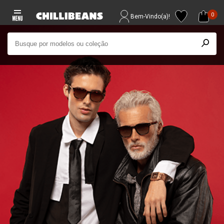
0
Bem-Vindo(a)!