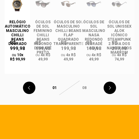
RELÓGIO
ÓCULOS
ÓCULOS DE SOL
ÓCULOS DE
ÓCULOS DE
ÓC
AUTOMÁTICO
DE SOL
MASCULINO
SOL
SOL UNISSEX
MASCULINO
FEMININO
CHILLI BEANS
MASCULINO
ALOK
F
CHILLI
CHILLI
FLAP
NASA
ICÔNICO
BEANS
BEANS
QUADRADO
REDONDO
STEAMPUNK
R$
R$
R$
R$
R$
DOURADO
REDONDO
TRANSPARENTE
DEGRADÊ
2.0 DIA DOS
Q
999,98
199,98
199,98
199,98
299,98
O
DEGRADÊ
AZUL
NAMORADOS
O
PRETO
MARROM
ou
10x
ou
4x R$
ou
4x R$
ou
4x R$
ou
4x R$
R$ 99,99
49,99
49,99
49,99
74,99
01
08