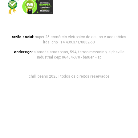
razão social:
super 25 comércio eletronico de oculos e acessórios
ltda. cnpj: 14.439.371/0002-60
endereço:
alameda amazonas, 594, terreo mezanino, alphaville
industrial cep: 06454-070 - barueri - sp
chilli beans 2020 | todos os direitos reservados