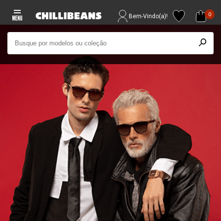
0
Bem-Vindo(a)!