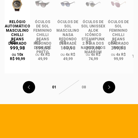
RELÓGIO
ÓCULOS
ÓCULOS DE
ÓCULOS DE
ÓCULOS DE
ÓC
AUTOMÁTICO
DE SOL
SOL
SOL UNISSEX
SOL
MASCULINO
FEMININO
MASCULINO
ALOK
FEMININO
U
CHILLI
CHILLI
NASA
ICÔNICO
CHILLI
BEANS
BEANS
REDONDO
STEAMPUNK
BEANS
R$
R$
R$
R$
R$
DOURADO
REDONDO
DEGRADÊ
2.0 DIA DOS
QUADRADO
999,98
199,98
199,98
299,98
399,98
O
DEGRADÊ
AZUL
NAMORADOS
ROSÉ
R
PRETO
MARROM
ou
10x
ou
4x R$
ou
4x R$
ou
4x R$
ou
4x R$
TA
R$ 99,99
49,99
49,99
74,99
99,99
01
08