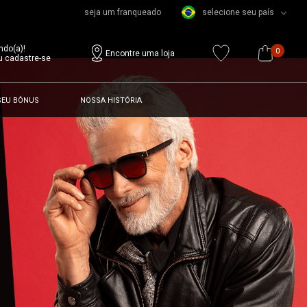
seja um franqueado
selecione seu país
ndo(a)!
0
Encontre uma loja
u cadastre-se
SEU BÔNUS
NOSSA HISTÓRIA