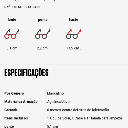
Ref.: OC.MT.3941.1423
lente
ponte
haste
5,1 cm
2,2 cm.
14,5 cm .
ESPECIFICAÇÕES
Por Gênero
Masculino
Material da Armação
Aço Inoxidável
Garantia
6 meses contra defeitos de fabricação
Itens Inclusos
1 Óculos Solar, 1 Case e 1 Flanela para limpeza
Lente
5,1 cm