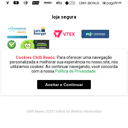
loja segura
Cookies Chilli Beans:
Para oferecer uma navegação
personalizada e melhorar sua experiência no nosso site, nós
utilizamos cookies. Ao continuar navegando, você concorda
com a nossa
Política de Privacidade
.
razão social:
super 25 comércio eletronico de oculos e acessórios
ltda. cnpj: 14.439.371/0002-60
Aceitar e Continuar
endereço:
alameda amazonas, 594, terreo mezanino, alphaville
industrial cep: 06454-070 - barueri - sp
chilli beans 2020 | todos os direitos reservados