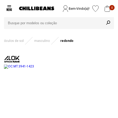
0
Bem-Vindo(a)!
óculos de sol
masculino
redondo