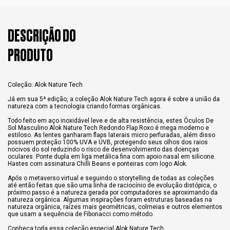
DESCRIÇÃO DO
PRODUTO
Coleção: Alok Nature Tech
Já em sua 5ª edição, a coleção Alok Nature Tech agora é sobre a união da
natureza com a tecnologia criando formas orgânicas.
Todo feito em aço inoxidável leve e de alta resistência, estes Óculos De
Sol Masculino Alok Nature Tech Redondo Flap Roxo é mega moderno e
estiloso. As lentes ganharam flaps laterais micro perfuradas, além disso
possuem proteção 100% UVA e UVB, protegendo seus olhos dos raios
nocivos do sol reduzindo o risco de desenvolvimento das doenças
oculares. Ponte dupla em liga metálica fina com apoio nasal em silicone.
Hastes com assinatura Chilli Beans e ponteiras com logo Alok.
Após o metaverso virtual e seguindo o storytelling de todas as coleções
até então feitas que são uma linha de raciocínio de evolução distópica, o
próximo passo é a natureza gerada por computadores se aproximando da
natureza orgânica. Algumas inspirações foram estruturas baseadas na
natureza orgânica, raízes mais geométricas, colmeias e outros elementos
que usam a sequência de Fibonacci como método.
Conheça toda essa coleção especial Alok Nature Tech.