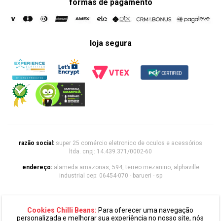
formas de pagamento
loja segura
razão social:
super 25 comércio eletronico de oculos e acessórios
ltda. cnpj: 14.439.371/0002-60
endereço:
alameda amazonas, 594, terreo mezanino, alphaville
industrial cep: 06454-070 - barueri - sp
chilli beans 2020 | todos os direitos reservados
Cookies Chilli Beans:
Para oferecer uma navegação
personalizada e melhorar sua experiência no nosso site, nós