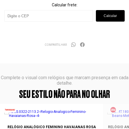
Calcular frete:
Calcular
COMPARTILHAR
Complete o visual com relógios que marcam presença em cada
detalhe.
SEU ESTILO NÃO PARA NO OLHAR
RELÓGIO ANALÓGICO FEMININO HAVAIANAS ROSA
RELÓGIO AN