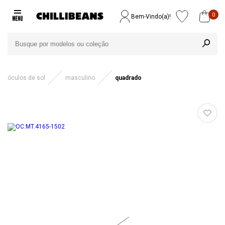
0
Bem-Vindo(a)!
óculos de sol
masculino
quadrado