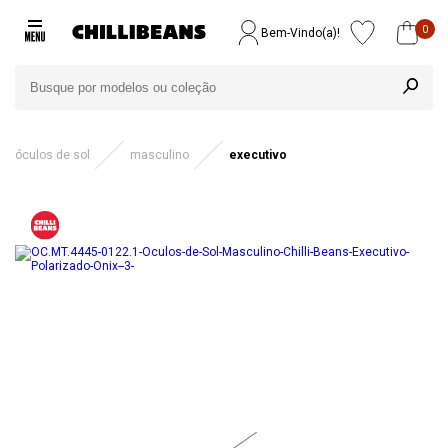
0
Bem-Vindo(a)!
óculos de sol
masculino
executivo