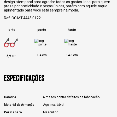
design atemporal para agradar todos os gostos. Ideal para quem
preza por praticidade e peças únicas, porém com aquele toque
apimentado para você está sempre na moda.
Ref.:OC.MT.4445.0122
lente
ponte
haste
1,4 cm
14,5 cm
5,9 cm
ESPECIFICAÇÕES
Garantia
6 meses contra defeitos de fabricação.
Material da Armação
Aço Inoxidável
Por Gênero
Masculino