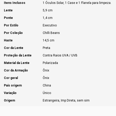
Itens Inclusos
1 Óculos Solar, 1 Case e 1 Flanela para limpeza.
Lente
5,9 cm
Ponte
1,4 cm
Por Estilo
Executivo
Por Coleção
Chilli Beans
Haste
14,5 cm
Cor da Lente
Preta
Proteção da Lente
Contra Raios UVA / UVB
Material da Lente
Polarizada
Cor da Armação
Ônix
Cor geral
Ônix
País origem
China
Variação
Único
Origem
Estrangeira, Imp Direta, sem sim