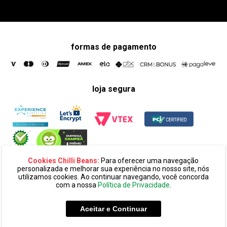
formas de pagamento
loja segura
Cookies Chilli Beans:
Para oferecer uma navegação
personalizada e melhorar sua experiência no nosso site, nós
utilizamos cookies. Ao continuar navegando, você concorda
com a nossa
Política de Privacidade
.
razão social:
super 25 comércio eletronico de oculos e acessórios
ltda. cnpj: 14.439.371/0002-60
Aceitar e Continuar
endereço:
alameda amazonas, 594, terreo mezanino, alphaville
industrial cep: 06454-070 - barueri - sp