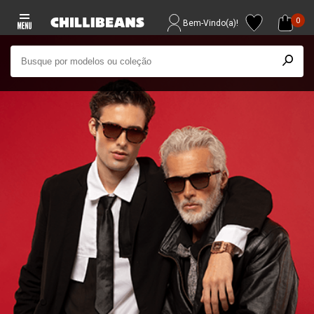
0
Bem-Vindo(a)!