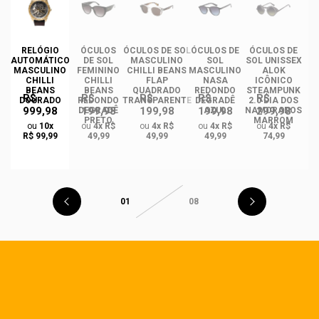
RELÓGIO
ÓCULOS
ÓCULOS DE SOL
ÓCULOS DE
ÓCULOS DE
ÓC
AUTOMÁTICO
DE SOL
MASCULINO
SOL
SOL UNISSEX
MASCULINO
FEMININO
CHILLI BEANS
MASCULINO
ALOK
F
CHILLI
CHILLI
FLAP
NASA
ICÔNICO
BEANS
BEANS
QUADRADO
REDONDO
STEAMPUNK
R$
R$
R$
R$
R$
DOURADO
REDONDO
TRANSPARENTE
DEGRADÊ
2.0 DIA DOS
Q
999,98
199,98
199,98
199,98
299,98
O
DEGRADÊ
AZUL
NAMORADOS
O
PRETO
MARROM
ou
10x
ou
4x R$
ou
4x R$
ou
4x R$
ou
4x R$
R$ 99,99
49,99
49,99
49,99
74,99
01
08