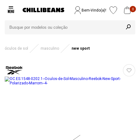
0
Bem-Vindo(a)!
óculos de sol
masculino
new sport