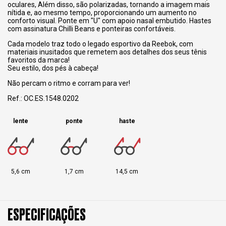
oculares, Além disso, são polarizadas, tornando a imagem mais
nítida e, ao mesmo tempo, proporcionando um aumento no
conforto visual. Ponte em "U" com apoio nasal embutido. Hastes
com assinatura Chilli Beans e ponteiras confortáveis.
Cada modelo traz todo o legado esportivo da Reebok, com
materiais inusitados que remetem aos detalhes dos seus tênis
favoritos da marca!
Seu estilo, dos pés à cabeça!
Não percam o ritmo e corram para ver!
Ref.: OC.ES.1548.0202
lente
ponte
haste
5,6 cm
1,7 cm
14,5 cm
ESPECIFICAÇÕES