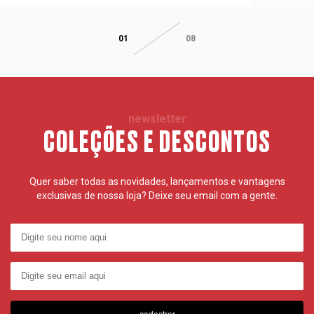
01
08
newsletter
COLEÇÕES E DESCONTOS
Quer saber todas as novidades, lançamentos e vantagens
exclusivas de nossa loja? Deixe seu email com a gente.