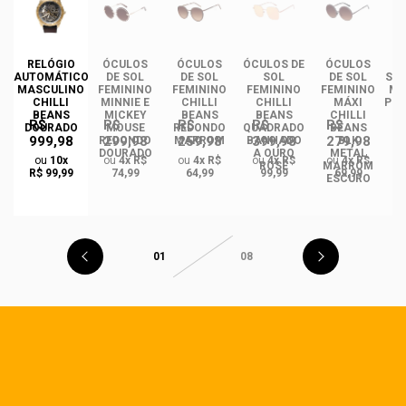
DE
RELÓGIO
ÓCULOS
ÓCULOS
ÓCULOS DE
ÓCULOS
ÓC
INO
AUTOMÁTICO
DE SOL
DE SOL
SOL
DE SOL
SOL
ANS
MASCULINO
FEMININO
FEMININO
FEMININO
FEMININO
MA
NCE
CHILLI
MINNIE E
CHILLI
CHILLI
MÁXI
PLA
CO
BEANS
MICKEY
BEANS
BEANS
CHILLI
R$
R$
R$
R$
R$
DO
DOURADO
MOUSE
REDONDO
QUADRADO
BEANS
999,98
299,98
259,98
399,98
279,98
REDONDO
MARROM
BANHADO
BLK
DOURADO
A OURO
METAL
ou
10x
ou
4x R$
ou
4x R$
ou
4x R$
ou
4x R$
ROSÉ
MARROM
R$ 99,99
74,99
64,99
99,99
69,99
ESCURO
01
08