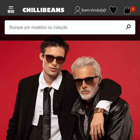
0
Bem-Vindo(a)!