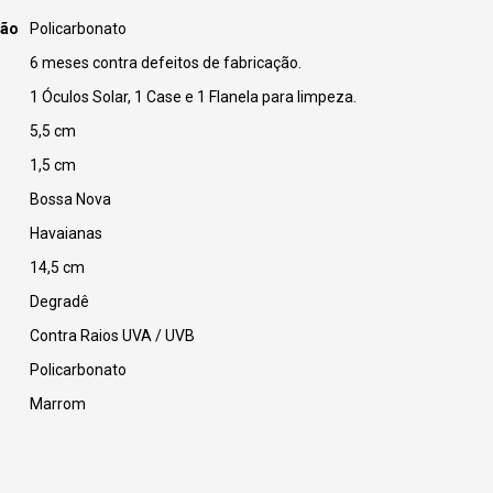
ção
Policarbonato
6 meses contra defeitos de fabricação.
1 Óculos Solar, 1 Case e 1 Flanela para limpeza.
5,5 cm
1,5 cm
Bossa Nova
Havaianas
14,5 cm
Degradê
Contra Raios UVA / UVB
Policarbonato
Marrom