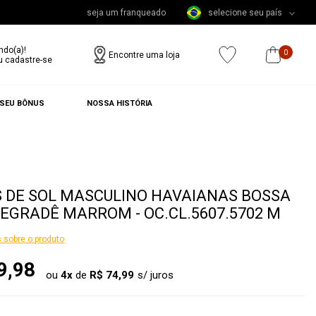
seja um franqueado
selecione seu país
ndo(a)!
0
Encontre uma loja
u cadastre-se
 SEU BÔNUS
NOSSA HISTÓRIA
 DE SOL MASCULINO HAVAIANAS BOSSA
EGRADÊ MARROM - OC.CL.5607.5702 M
 sobre o produto
9,98
ou
4
x
de
R$ 74,99