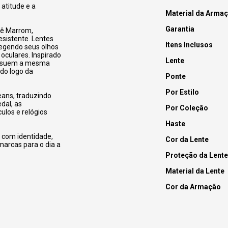
atitude e a
Material da Arma
Garantia
dê Marrom,
esistente.
Lentes
Itens Inclusos
tegendo seus olhos
 oculares.
Inspirado
Lente
possuem a mesma
do logo da
Ponte
Por Estilo
eans, traduzindo
dal, as
Por Coleção
los e relógios
Haste
 com identidade,
Cor da Lente
marcas para o dia a
Proteção da Lente
Material da Lente
Cor da Armação