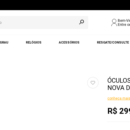
Bem-Vi
Entre o
 GRAU
RELÓGIOS
ACESSÓRIOS
RESGATE/CONSULTE
ÓCULOS
NOVA D
conheça mais
R$ 29