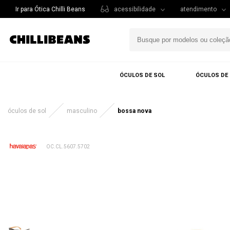
Ir para Ótica Chilli Beans
acessibilidade
atendimento
ÓCULOS DE SOL
ÓCULOS DE
óculos de sol
masculino
bossa nova
OC.CL.5607.5702