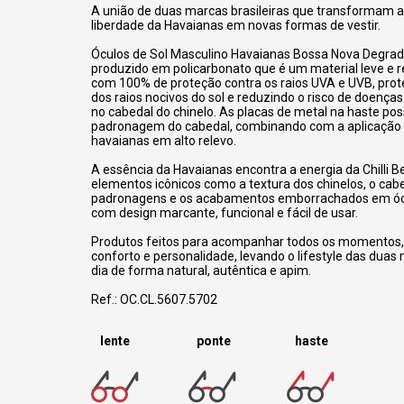
A união de duas marcas brasileiras que transformam a 
liberdade da Havaianas em novas formas de vestir.
Óculos de Sol Masculino Havaianas Bossa Nova Degra
produzido em policarbonato que é um material leve e r
com 100% de proteção contra os raios UVA e UVB, pro
dos raios nocivos do sol e reduzindo o risco de doenças
no cabedal do chinelo. As placas de metal na haste 
padronagem do cabedal, combinando com a aplicação 
havaianas em alto relevo.
A essência da Havaianas encontra a energia da Chilli B
elementos icônicos como a textura dos chinelos, o cabe
padronagens e os acabamentos emborrachados em ócu
com design marcante, funcional e fácil de usar.
Produtos feitos para acompanhar todos os momentos,
conforto e personalidade, levando o lifestyle das duas 
dia de forma natural, autêntica e apim.
Ref.: OC.CL.5607.5702
lente
ponte
haste