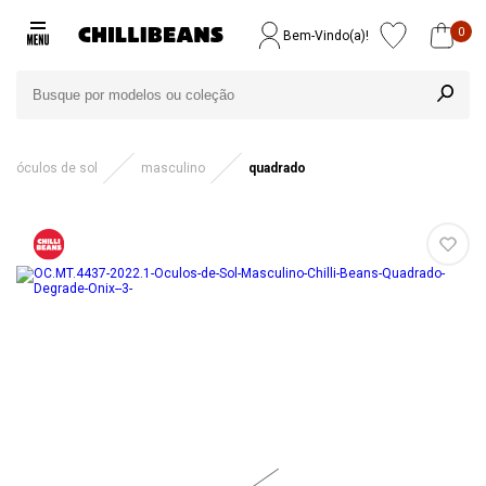
0
Bem-Vindo(a)!
óculos de sol
masculino
quadrado