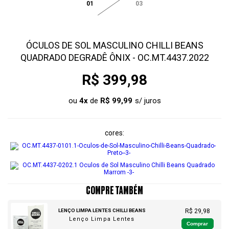
01
03
ÓCULOS DE SOL MASCULINO CHILLI BEANS
QUADRADO DEGRADÊ ÔNIX - OC.MT.4437.2022
R$ 399,98
ou
4
x
de
R$ 99,99
cores
COMPRE TAMBÉM
LENÇO LIMPA LENTES CHILLI BEANS
R$ 29,98
Lenço Limpa Lentes
Comprar