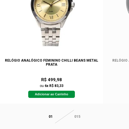
RELÓGIO ANALÓGICO FEMININO CHILLI BEANS METAL
RELÓGIO
PRATA
R$ 499,98
ou
6x R$ 83,33
Adicionar ao Carrinho
01
015