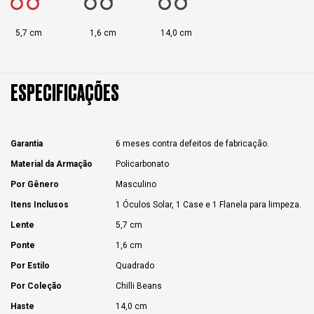
5,7 cm
1,6 cm
14,0 cm
ESPECIFICAÇÕES
Garantia
6 meses contra defeitos de fabricação.
Material da Armação
Policarbonato
Por Gênero
Masculino
Itens Inclusos
1 Óculos Solar, 1 Case e 1 Flanela para limpeza.
Lente
5,7 cm
Ponte
1,6 cm
Por Estilo
Quadrado
Por Coleção
Chilli Beans
Haste
14,0 cm