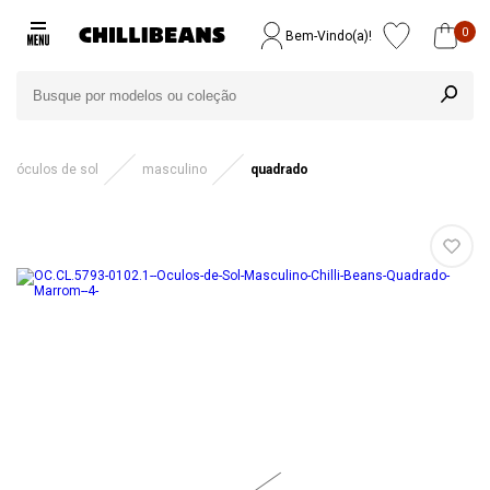
0
Bem-Vindo(a)!
óculos de sol
masculino
quadrado