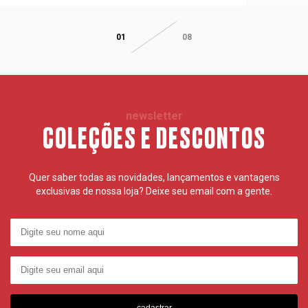
01
08
newsletter
COLEÇÕES E DESCONTOS
Quer saber todas as novidades, lançamentos e vantagens
exclusivas de nossa loja? Deixe seu email com a gente.
cadastrar