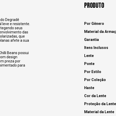
PRODUTO
zado Degradê
Por Gênero
leve e resistente.
otegendo seus
Material da Arma
esenvolvimento das
olarizadas, que
Garantia
planas afete a sua
Itens Inclusos
hilli Beans possui
Lente
 com design
uem preza por
Ponte
apimentado para
Por Estilo
Por Coleção
Haste
Cor da Lente
Proteção da Lente
Material da Lente