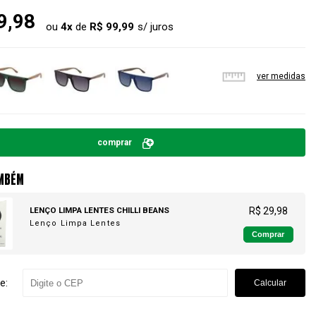
9,98
ou
4
x
de
R$ 99,99
ver medidas
comprar
MBÉM
LENÇO LIMPA LENTES CHILLI BEANS
R$ 29,98
Lenço Limpa Lentes
Comprar
e:
Calcular