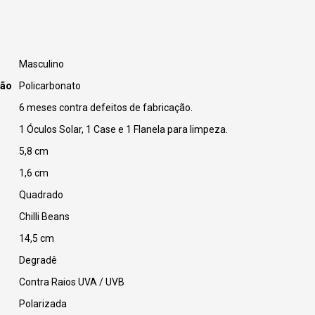
Masculino
ção
Policarbonato
6 meses contra defeitos de fabricação.
1 Óculos Solar, 1 Case e 1 Flanela para limpeza.
5,8 cm
1,6 cm
Quadrado
Chilli Beans
14,5 cm
Degradê
Contra Raios UVA / UVB
Polarizada