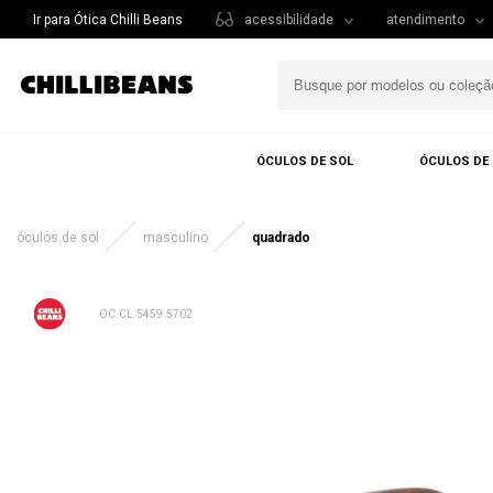
Ir para Ótica Chilli Beans
acessibilidade
atendimento
ÓCULOS DE SOL
ÓCULOS DE
óculos de sol
masculino
quadrado
OC.CL.5459.5702