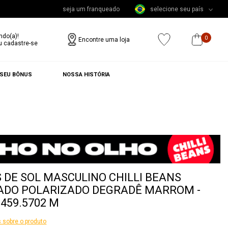
seja um franqueado
selecione seu país
ndo(a)!
0
Encontre uma loja
u cadastre-se
 SEU BÔNUS
NOSSA HISTÓRIA
 DE SOL MASCULINO CHILLI BEANS
ADO POLARIZADO DEGRADÊ MARROM -
5459.5702 M
 sobre o produto