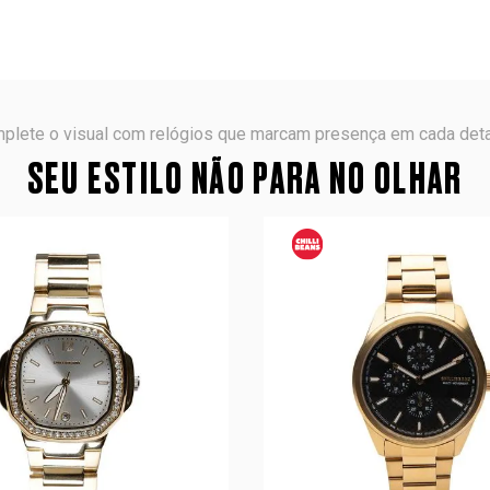
plete o visual com relógios que marcam presença em cada deta
SEU ESTILO NÃO PARA NO OLHAR