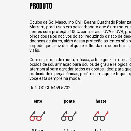
PRODUTO
Óculos de Sol Masculino Chilli Beans Quadrado Polari
Marrom, produzido em policarbonato que é um material 
Lentes com proteção 100% contra raios UVA e UVB, pr
olhos dos raios nocivos do sol, reduzindo o risco de d
doenças oculares, além dessa proteção as lentes são p
impede que a luz do sol que é refletida em superfícies 
visão.
Com os pilares de moda, música, arte e geek, a marca C
óculos de sol, armação para óculos de grau e relógios,
atemporal para agradar todos os gostos. Ideal para q
praticidade e peças únicas, porém com aquele toque 
você está sempre na moda.
Ref.: OC.CL.5459.5702
lente
ponte
haste
5,8 cm
1,6 cm
14,5 cm