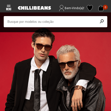
0
Bem-Vindo(a)!