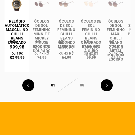
DE
RELÓGIO
ÓCULOS
ÓCULOS
ÓCULOS DE
ÓCULOS
ÓC
INO
AUTOMÁTICO
DE SOL
DE SOL
SOL
DE SOL
SOL
ANS
MASCULINO
FEMININO
FEMININO
FEMININO
FEMININO
MA
NCE
CHILLI
MINNIE E
CHILLI
CHILLI
MÁXI
PLA
CO
BEANS
MICKEY
BEANS
BEANS
CHILLI
R$
R$
R$
R$
R$
DO
DOURADO
MOUSE
REDONDO
QUADRADO
BEANS
999,98
299,98
259,98
399,98
279,98
REDONDO
MARROM
BANHADO
BLK
DOURADO
A OURO
METAL
ou
10x
ou
4x R$
ou
4x R$
ou
4x R$
ou
4x R$
ROSÉ
MARROM
R$ 99,99
74,99
64,99
99,99
69,99
ESCURO
01
08