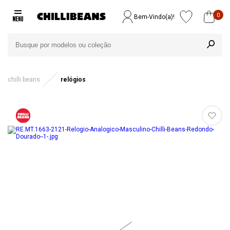
0
Bem-Vindo(a)!
chilli beans
relógios