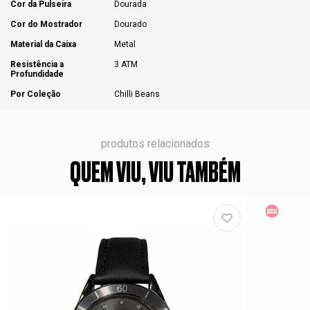
Cor da Pulseira
Dourada
Cor do Mostrador
Dourado
Material da Caixa
Metal
Resistência a
3 ATM
Profundidade
Por Coleção
Chilli Beans
produtos relacionados
QUEM VIU, VIU TAMBÉM