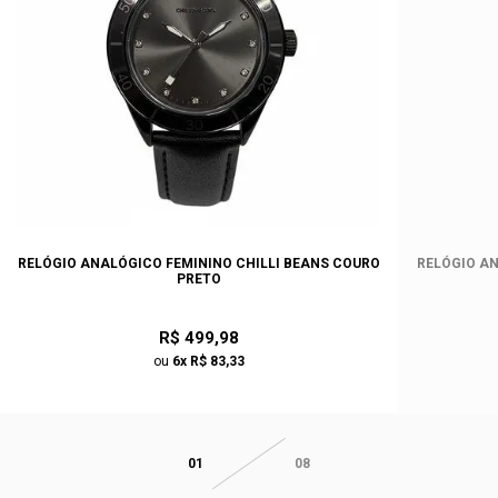
RELÓGIO ANALÓGICO FEMININO CHILLI BEANS COURO
RELÓGIO AN
PRETO
R$ 499,98
ou
6x R$ 83,33
01
08