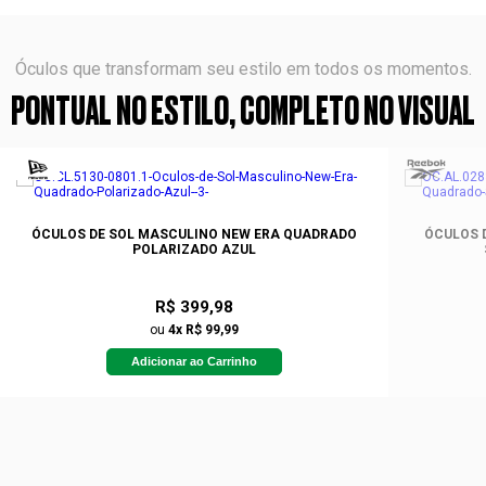
Óculos que transformam seu estilo em todos os momentos.
PONTUAL NO ESTILO, COMPLETO NO VISUAL
ÓCULOS DE SOL MASCULINO NEW ERA QUADRADO
ÓCULOS 
POLARIZADO AZUL
R$ 399,98
ou
4x R$ 99,99
Adicionar ao Carrinho