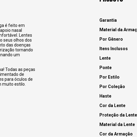
Garantia
ga é feito em
Material da Arma
 apoio nasal
nfortável. Lentes
Por Gênero
o seus olhos dos
ento das doenças
Itens Inclusos
arização tornando
ionando um
Lente
Ponte
na! Todas as peças
pimentado de
Por Estilo
es para óculos de
 muito estilo.
Por Coleção
Haste
Cor da Lente
Proteção da Lente
Material da Lente
Cor da Armação