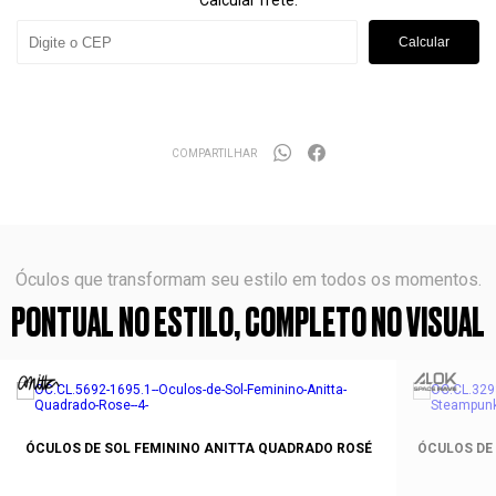
Calcular frete:
Calcular
COMPARTILHAR
Óculos que transformam seu estilo em todos os momentos.
PONTUAL NO ESTILO, COMPLETO NO VISUAL
ÓCULOS DE SOL FEMININO ANITTA QUADRADO ROSÉ
ÓCULOS DE