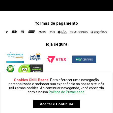
formas de pagamento
loja segura
Cookies Chilli Beans:
Para oferecer uma navegação
personalizada e melhorar sua experiência no nosso site, nós
utilizamos cookies. Ao continuar navegando, você concorda
com a nossa
Política de Privacidade
.
razão social:
super 25 comércio eletronico de oculos e acessórios
ltda. cnpj: 14.439.371/0002-60
Aceitar e Continuar
endereço:
alameda amazonas, 594, terreo mezanino, alphaville
industrial cep: 06454-070 - barueri - sp