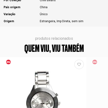
Por Coleção
Chilli Beans
País origem
China
Variação
Único
Origem
Estrangeira, Imp Direta, sem sim
produtos relacionados
QUEM VIU, VIU TAMBÉM