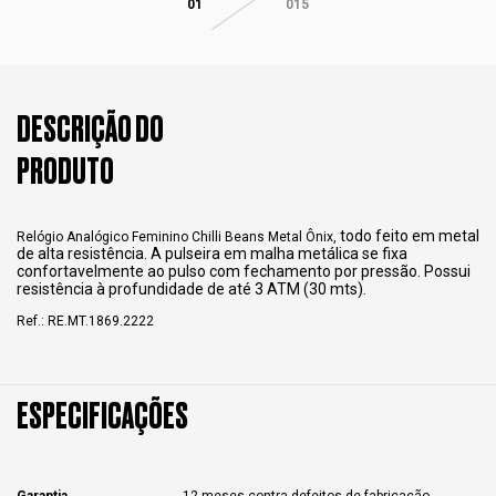
01
015
DESCRIÇÃO DO
PRODUTO
todo feito em metal
Relógio Analógico Feminino Chilli Beans Metal Ônix,
de alta resistência. A pulseira em malha metálica se fixa
confortavelmente ao pulso com fechamento por pressão. Possui
resistência à profundidade de até 3 ATM (30 mts).
Ref.: RE.MT.1869.2222
ESPECIFICAÇÕES
Garantia
12 meses contra defeitos de fabricação.