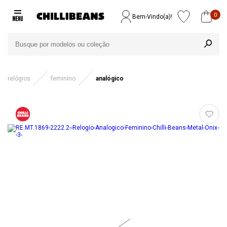
0
Bem-Vindo(a)!
relógios
feminino
analógico