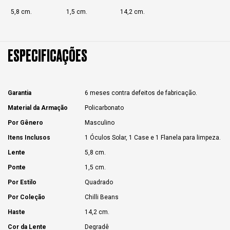
5,8 cm.
1,5 cm.
14,2 cm.
ESPECIFICAÇÕES
Garantia
6 meses contra defeitos de fabricação.
Material da Armação
Policarbonato
Por Gênero
Masculino
Itens Inclusos
1 Óculos Solar, 1 Case e 1 Flanela para limpeza.
Lente
5,8 cm.
Ponte
1,5 cm.
Por Estilo
Quadrado
Por Coleção
Chilli Beans
Haste
14,2 cm.
Cor da Lente
Degradê