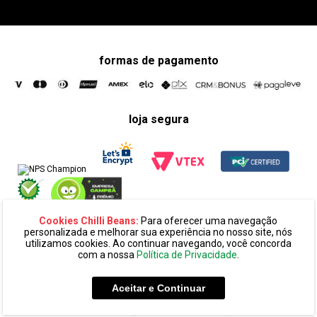
formas de pagamento
loja segura
Cookies Chilli Beans:
Para oferecer uma navegação
personalizada e melhorar sua experiência no nosso site, nós
utilizamos cookies. Ao continuar navegando, você concorda
com a nossa
Política de Privacidade
.
razão social:
super 25 comércio eletronico de oculos e acessórios
ltda. cnpj: 14.439.371/0002-60
Aceitar e Continuar
endereço:
alameda amazonas, 594, terreo mezanino, alphaville
industrial cep: 06454-070 - barueri - sp