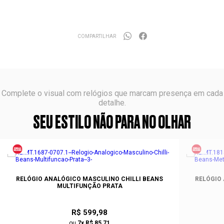
COMPARTILHAR
Complete o visual com relógios que marcam presença em cada
detalhe.
SEU ESTILO NÃO PARA NO OLHAR
RELÓGIO ANALÓGICO MASCULINO CHILLI BEANS
RELÓGIO
MULTIFUNÇÃO PRATA
R$ 599,98
ou
7x R$ 85,71