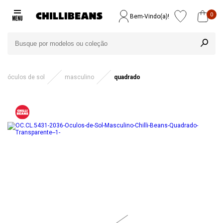
0
Bem-Vindo(a)!
óculos de sol
masculino
quadrado