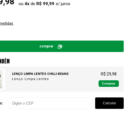
9,98
ou
4
x
de
R$ 99,99
 medidas
comprar
MBÉM
LENÇO LIMPA LENTES CHILLI BEANS
R$ 29,98
Lenço Limpa Lentes
Comprar
e:
Calcular