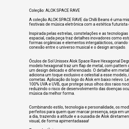
Coleção: ALOK SPACE RAVE
A coleção ALOK SPACE RAVE da Chilli Beans é uma mis
festivais de música eletrônica com a estética futurista
Inspirada pelas estrelas, constelações e as tecnologia
espacial, cada peça traz detalhes inovadores como est
formas orgânicas e elementos intergalácticos, criando
conexão entre o universo musical e o design arrojado.
Óculos de Sol Unissex Alok Space Rave Hexagonal Degr
modelo hexagonal traz um flap de metal, com pattern 
um design delicado e diferenciado. O detalhe em metal
adiciona um toque exclusivo e celestial a esse modelo,
cometas. Aplicação do logo do Alok em baixo relevo. 
100% UVA e UVB, que protege seus olhos dos raios noci
reduzindo o risco de desenvolvimento das doenças ocul
música da melhor forma.
Combinando estilo, tecnologia e personalidade, os mod
perfeitos para quem quer marcar presença, seja em um 
a dia, trazendo a atitude e a ousadia de Alok diretamen
visual, de forma apimentadaaaa!