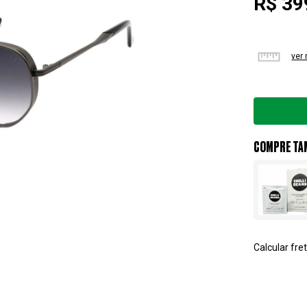
R$ 39
ver
COMPRE TA
Calcular fret