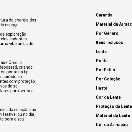
Garantia
tura da energia dos
Material da Arma
 do espaço.
Por Gênero
s de exploração
relas cadentes,
Itens Inclusos
 uma vibe única de
Lente
Ponte
adê Ônix , o
debossed, criando
Por Estilo
 na ponta da tip
 inspirado em
Por Coleção
Lentes com proteção
vos do sol
Haste
ares para sentir a
Cor da Lente
Proteção da Lente
elos da coleção são
festival ou no dia
Material da Lente
te para o seu
Cor da Armação