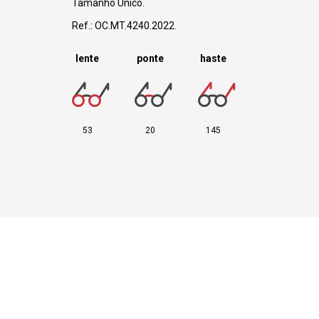
Tamanho Único.
Ref.: OC.MT.4240.2022.
lente
ponte
haste
53
20
145