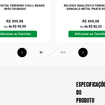
IGITAL FEMININO CHILLI BEANS
RELÓGIO ANALÓGICO FEMINI
URSO DOURADO
SANGALO METAL PRATA D
R$ 399,98
R$ 499,98
ou
4x R$ 99,99
ou
6x R$ 83,33
Adicionar ao Carrinho
Adicionar ao Carrin
01
015
ESPECIFICAÇÕ
DO
PRODUTO