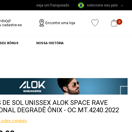
seja um franqueado
selecione seu país
ndo(a)!
0
Encontre uma loja
u cadastre-se
 SEU BÔNUS
NOSSA HISTÓRIA
 DE SOL UNISSEX ALOK SPACE RAVE
NAL DEGRADÊ ÔNIX - OC.MT.4240.2022
 sobre o produto