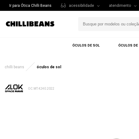
Ir para Ótica Chilli Beans
acessibilidade
atendimento
ÓCULOS DE SOL
ÓCULOS DE
chilli beans
óculos de sol
OC.MT.4240.2022