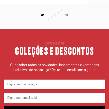
01
08
newsletter
COLEÇÕES E DESCONTOS
Quer saber todas as novidades, lançamentos e vantagens
exclusivas de nossa loja? Deixe seu email com a gente.