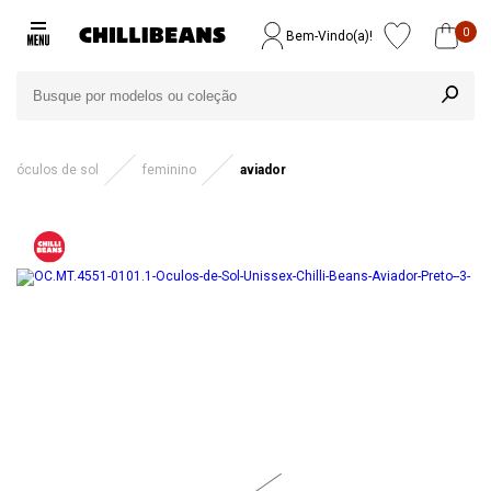
0
Bem-Vindo(a)!
óculos de sol
feminino
aviador