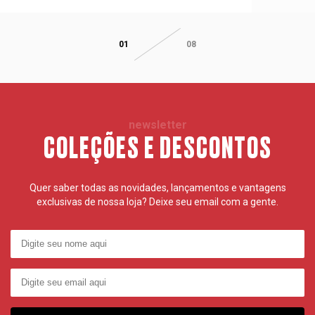
01
08
newsletter
COLEÇÕES E DESCONTOS
Quer saber todas as novidades, lançamentos e vantagens
exclusivas de nossa loja? Deixe seu email com a gente.