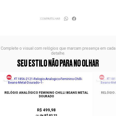
COMPARTILHAR
Complete o visual com relógios que marcam presença em cada
detalhe.
SEU ESTILO NÃO PARA NO OLHAR
RELÓGIO ANALÓGICO FEMININO CHILLI BEANS METAL
RELÓGIO
DOURADO
R$ 499,98
ou
6x R$ 83,33