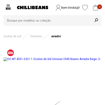
0
Bem-Vindo(a)!
óculos de sol
feminino
aviador