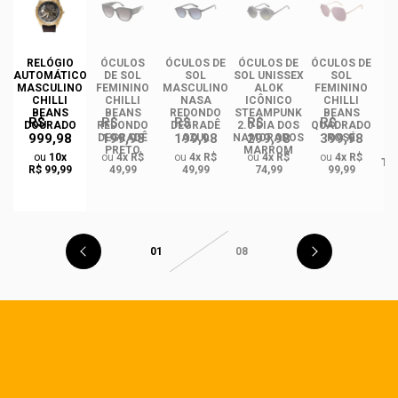
RELÓGIO
ÓCULOS
ÓCULOS DE
ÓCULOS DE
ÓCULOS DE
ÓC
AUTOMÁTICO
DE SOL
SOL
SOL UNISSEX
SOL
MASCULINO
FEMININO
MASCULINO
ALOK
FEMININO
U
CHILLI
CHILLI
NASA
ICÔNICO
CHILLI
BEANS
BEANS
REDONDO
STEAMPUNK
BEANS
R$
R$
R$
R$
R$
DOURADO
REDONDO
DEGRADÊ
2.0 DIA DOS
QUADRADO
999,98
199,98
199,98
299,98
399,98
O
DEGRADÊ
AZUL
NAMORADOS
ROSÉ
R
PRETO
MARROM
ou
10x
ou
4x R$
ou
4x R$
ou
4x R$
ou
4x R$
TA
R$ 99,99
49,99
49,99
74,99
99,99
01
08