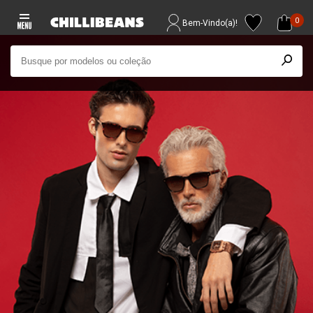
0
Bem-Vindo(a)!