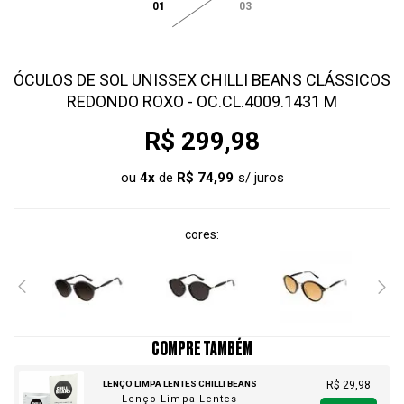
01
03
ÓCULOS DE SOL UNISSEX CHILLI BEANS CLÁSSICOS
REDONDO ROXO - OC.CL.4009.1431 M
R$ 299,98
ou
4
x
de
R$ 74,99
cores
COMPRE TAMBÉM
LENÇO LIMPA LENTES CHILLI BEANS
R$ 29,98
Lenço Limpa Lentes