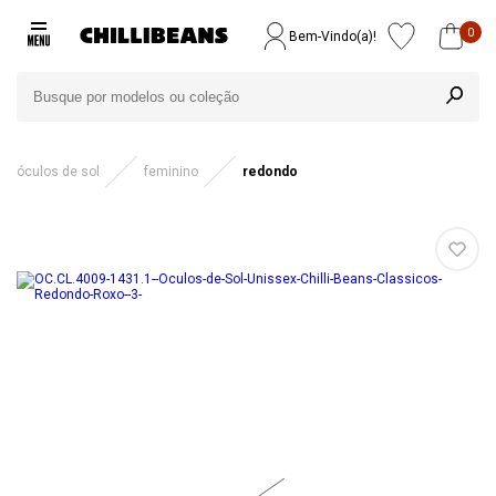
0
Bem-Vindo(a)!
óculos de sol
feminino
redondo