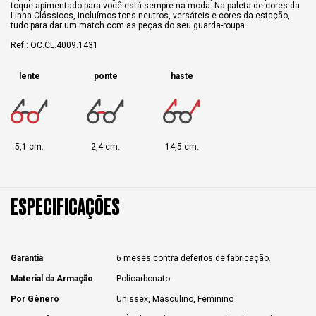
toque apimentado para você está sempre na moda. Na paleta de cores da
Linha Clássicos, incluímos tons neutros, versáteis e cores da estação,
tudo para dar um match com as peças do seu guarda-roupa.
Ref.: OC.CL.4009.1431
lente
ponte
haste
5,1 cm.
2,4 cm.
14,5 cm.
ESPECIFICAÇÕES
Garantia
6 meses contra defeitos de fabricação.
Material da Armação
Policarbonato
Por Gênero
Unissex, Masculino, Feminino