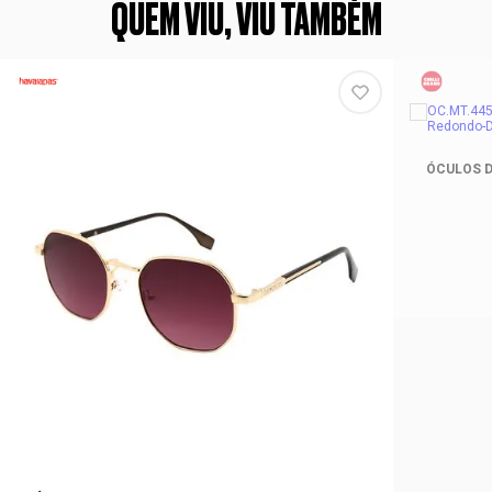
QUEM VIU, VIU TAMBÉM
ÓCULOS D