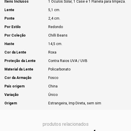
Itens Inclusos
1 Óculos Solar, 1 Case e 1 Flanela para limpeza.
Lente
5,1 cm.
Ponte
2,4 cm.
Por Estilo
Redondo
Por Coleção
Chilli Beans
Haste
14,5 cm.
Cor da Lente
Roxa
Proteção da Lente
Contra Raios UVA / UVB
Material da Lente
Policarbonato
Cor da Armação
Fosco
País origem
China
Variação
Único
Origem
Estrangeira, Imp Direta, sem sim
produtos relacionados