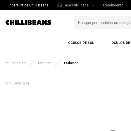
Ir para Ótica Chilli Beans
acessibilidade
atendimento
ÓCULOS DE SOL
ÓCULOS DE
óculos de sol
feminino
redondo
OC.CL.4009.0801