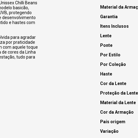
Unissex Chilli Beans
Material da Arma
modelo basicão,
 UVB, protegendo
Garantia
 de desenvolvimento
utido e hastes com
Itens Inclusos
Lente
olvida para agradar
za por praticidade
Ponte
ém com aquele toque
 de cores da Linha
Por Estilo
 estação, tudo para
Por Coleção
Haste
Cor da Lente
Proteção da Lente
Material da Lente
Cor da Armação
País origem
Variação