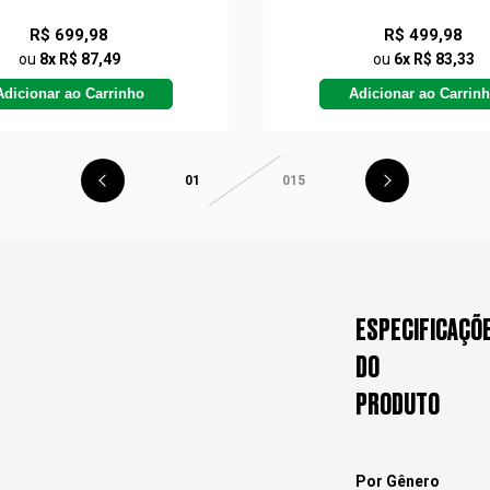
R$ 699,98
R$ 499,98
ou
8x R$ 87,49
ou
6x R$ 83,33
Adicionar ao Carrinho
Adicionar ao Carrin
01
015
ESPECIFICAÇÕ
DO
PRODUTO
Por Gênero