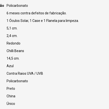
ção
Policarbonato
6 meses contra defeitos de fabricação.
1 Óculos Solar, 1 Case e 1 Flanela para limpeza.
5,1 cm.
2,4 cm.
Redondo
Chilli Beans
14,5 cm.
Azul
Contra Raios UVA / UVB
Policarbonato
Preto
China
Único