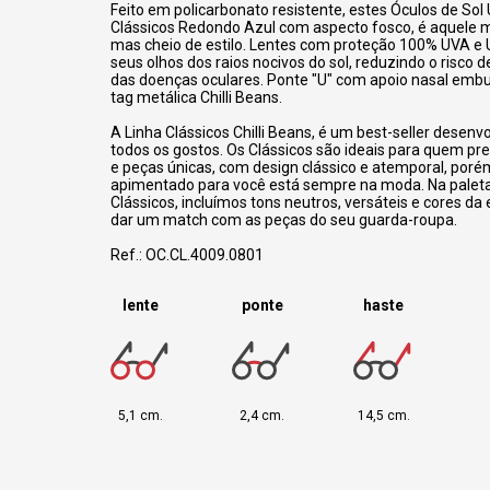
Feito em policarbonato resistente, estes Óculos de Sol 
Clássicos Redondo Azul com aspecto fosco, é aquele 
mas cheio de estilo. Lentes com proteção 100% UVA e
seus olhos dos raios nocivos do sol, reduzindo o risco
das doenças oculares. Ponte "U" com apoio nasal emb
tag metálica Chilli Beans.
A Linha Clássicos Chilli Beans, é um best-seller desenv
todos os gostos. Os Clássicos são ideais para quem pre
e peças únicas, com design clássico e atemporal, por
apimentado para você está sempre na moda. Na paleta
Clássicos, incluímos tons neutros, versáteis e cores da
dar um match com as peças do seu guarda-roupa.
Ref.: OC.CL.4009.0801
lente
ponte
haste
5,1 cm.
2,4 cm.
14,5 cm.