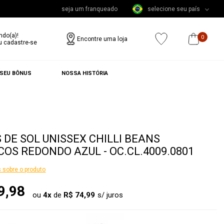
seja um franqueado
selecione seu país
ndo(a)!
0
Encontre uma loja
u cadastre-se
 SEU BÔNUS
NOSSA HISTÓRIA
 DE SOL UNISSEX CHILLI BEANS
COS REDONDO AZUL - OC.CL.4009.0801
 sobre o produto
9,98
ou
4
x
de
R$ 74,99