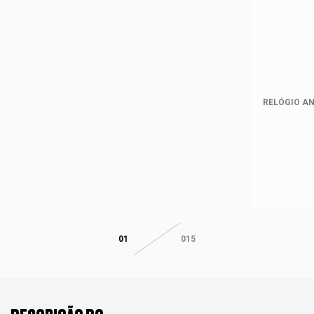
RELÓGIO AN
01
015