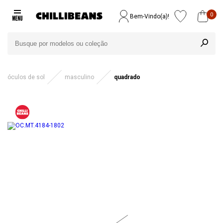
0
Bem-Vindo(a)!
óculos de sol
masculino
quadrado