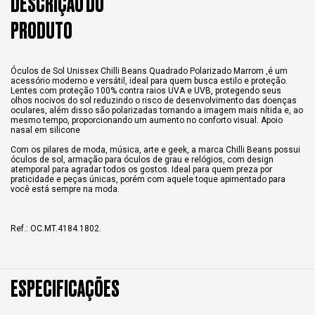
DESCRIÇÃO DO
PRODUTO
Óculos de Sol Unissex Chilli Beans Quadrado Polarizado Marrom ,é um
acessório moderno e versátil, ideal para quem busca estilo e proteção.
Lentes com proteção 100% contra raios UVA e UVB, protegendo seus
olhos nocivos do sol reduzindo o risco de desenvolvimento das doenças
oculares, além disso são polarizadas tornando a imagem mais nítida e, ao
mesmo tempo, proporcionando um aumento no conforto visual. Apoio
nasal em silicone
Com os pilares de moda, música, arte e geek, a marca Chilli Beans possui
óculos de sol, armação para óculos de grau e relógios, com design
atemporal para agradar todos os gostos. Ideal para quem preza por
praticidade e peças únicas, porém com aquele toque apimentado para
você está sempre na moda.
Ref.: OC.MT.4184.1802.
ESPECIFICAÇÕES